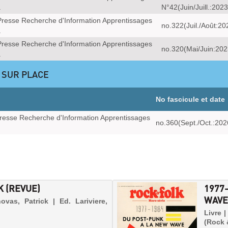
a
N°42(Juin/Juill.:2023
resse Recherche d'Information Apprentissages
no.322(Juil./Août:20
a
resse Recherche d'Information Apprentissages
no.320(Mai/Juin:202
a
 SUR PLACE
No fascicule et date
resse Recherche d'Information Apprentissages
no.360(Sept./Oct.:202
K (REVUE)
1977
WAVE
vas, Patrick | Ed. Lariviere,
Livre 
(Rock 