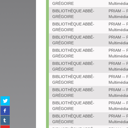
GRÉGOIRE
Multimédi
BIBLIOTHÈQUE ABBÉ-
PRIAM -- P
GRÉGOIRE
Multimédi
BIBLIOTHÈQUE ABBÉ-
PRIAM -- P
GRÉGOIRE
Multimédi
BIBLIOTHÈQUE ABBÉ-
PRIAM -- P
GRÉGOIRE
Multimédi
BIBLIOTHÈQUE ABBÉ-
PRIAM -- P
GRÉGOIRE
Multimédi
BIBLIOTHÈQUE ABBÉ-
PRIAM -- P
GRÉGOIRE
Multimédi
BIBLIOTHÈQUE ABBÉ-
PRIAM -- P
GRÉGOIRE
Multimédi
BIBLIOTHÈQUE ABBÉ-
PRIAM -- P
GRÉGOIRE
Multimédi
Partager
BIBLIOTHÈQUE ABBÉ-
PRIAM -- P
sur
Partager
GRÉGOIRE
Multimédi
twitter
sur
(Nouvelle
BIBLIOTHÈQUE ABBÉ-
PRIAM -- P
Partager
facebook
fenêtre)
GRÉGOIRE
Multimédi
sur
(Nouvelle
Partager