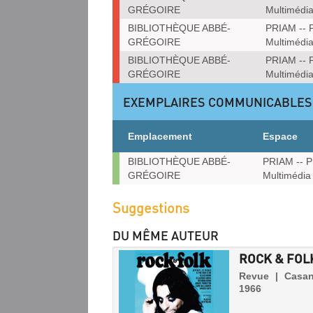
GRÉGOIRE
Multimédi
BIBLIOTHÈQUE ABBÉ-
PRIAM -- P
GRÉGOIRE
Multimédi
BIBLIOTHÈQUE ABBÉ-
PRIAM -- P
GRÉGOIRE
Multimédi
EXEMPLAIRES COMMUNICABLES
Emplacement
Espace
Exemplaires
BIBLIOTHÈQUE ABBÉ-
PRIAM -- P
communicables
GRÉGOIRE
Multimédia
sur
place
Suggestions
DU MÊME AUTEUR
ROCK & FOL
Revue | Casano
1966