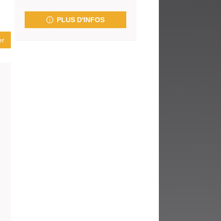
fenêtre)
PLUS D'INFOS
er