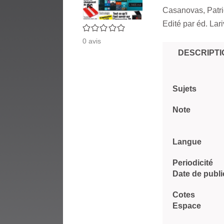
Casanovas, Patric
Edité par
éd. Lari
0/5
0
avis
DESCRIPTI
Sujets
Note
Langue
Periodicité
Date de publi
Cotes
Espace