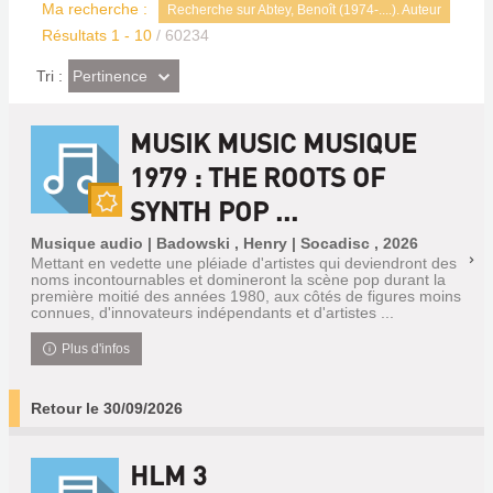
Ma recherche :
Recherche sur Abtey, Benoît (1974-....). Auteur
Résultats
1
-
10
/ 60234
(Effet
Pertinence
Tri :
imédiat)
MUSIK MUSIC MUSIQUE
1979 : THE ROOTS OF
SYNTH POP ...
Nouveauté
Musique audio | Badowski , Henry | Socadisc , 2026
Mettant en vedette une pléiade d'artistes qui deviendront des
noms incontournables et domineront la scène pop durant la
première moitié des années 1980, aux côtés de figures moins
connues, d'innovateurs indépendants et d'artistes ...
Plus d'infos
Retour le 30/09/2026
HLM 3