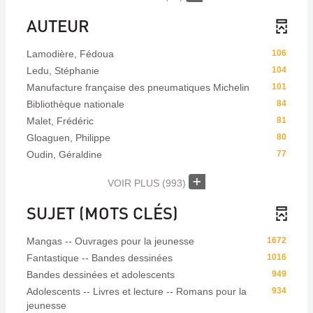
AUTEUR
Lamodière, Fédoua
106
Ledu, Stéphanie
104
Manufacture française des pneumatiques Michelin
101
Bibliothèque nationale
84
Malet, Frédéric
81
Gloaguen, Philippe
80
Oudin, Géraldine
77
VOIR PLUS
(993)
SUJET (MOTS CLÉS)
Mangas -- Ouvrages pour la jeunesse
1672
Fantastique -- Bandes dessinées
1016
Bandes dessinées et adolescents
949
Adolescents -- Livres et lecture -- Romans pour la
934
jeunesse