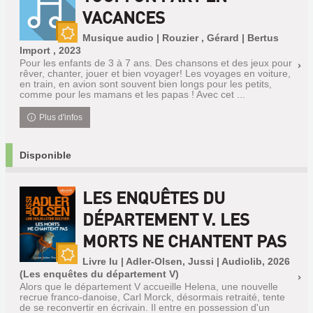
VACANCES
Musique audio | Rouzier , Gérard | Bertus
Nouveauté
Import , 2023
Pour les enfants de 3 à 7 ans. Des chansons et des jeux pour
rêver, chanter, jouer et bien voyager! Les voyages en voiture,
en train, en avion sont souvent bien longs pour les petits,
comme pour les mamans et les papas ! Avec cet ...
Plus d'infos
Disponible
LES ENQUÊTES DU
DÉPARTEMENT V. LES
MORTS NE CHANTENT PAS
Livre lu | Adler-Olsen, Jussi | Audiolib, 2026
Nouveauté
(Les enquêtes du département V)
Alors que le département V accueille Helena, une nouvelle
recrue franco-danoise, Carl Morck, désormais retraité, tente
de se reconvertir en écrivain. Il entre en possession d'un