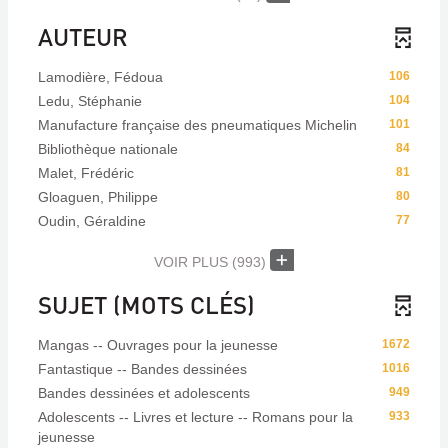
AUTEUR
Lamodière, Fédoua
106
Ledu, Stéphanie
104
Manufacture française des pneumatiques Michelin
101
Bibliothèque nationale
84
Malet, Frédéric
81
Gloaguen, Philippe
80
Oudin, Géraldine
77
VOIR PLUS
(993)
SUJET (MOTS CLÉS)
Mangas -- Ouvrages pour la jeunesse
1672
Fantastique -- Bandes dessinées
1016
Bandes dessinées et adolescents
949
Adolescents -- Livres et lecture -- Romans pour la
933
jeunesse