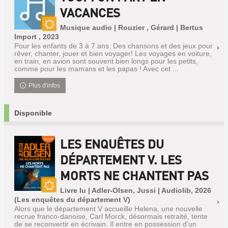
VACANCES
Musique audio | Rouzier , Gérard | Bertus
Nouveauté
Import , 2023
Pour les enfants de 3 à 7 ans. Des chansons et des jeux pour
rêver, chanter, jouer et bien voyager! Les voyages en voiture,
en train, en avion sont souvent bien longs pour les petits,
comme pour les mamans et les papas ! Avec cet ...
Plus d'infos
Disponible
LES ENQUÊTES DU
DÉPARTEMENT V. LES
MORTS NE CHANTENT PAS
Livre lu | Adler-Olsen, Jussi | Audiolib, 2026
Nouveauté
(Les enquêtes du département V)
Alors que le département V accueille Helena, une nouvelle
recrue franco-danoise, Carl Morck, désormais retraité, tente
de se reconvertir en écrivain. Il entre en possession d'un