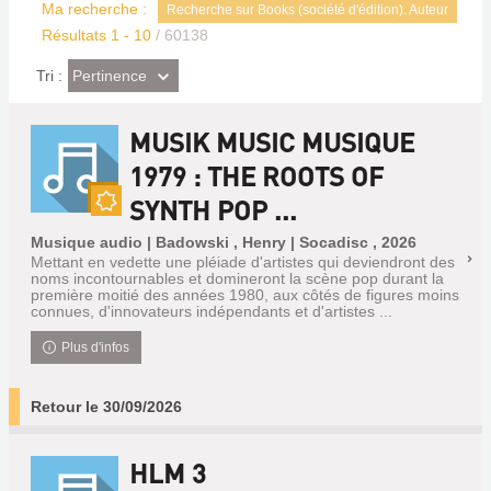
Ma recherche :
Recherche sur Books (société d'édition). Auteur
Résultats
1
-
10
/ 60138
(Effet
Pertinence
Tri :
imédiat)
MUSIK MUSIC MUSIQUE
1979 : THE ROOTS OF
SYNTH POP ...
Nouveauté
Musique audio | Badowski , Henry | Socadisc , 2026
Mettant en vedette une pléiade d'artistes qui deviendront des
noms incontournables et domineront la scène pop durant la
première moitié des années 1980, aux côtés de figures moins
connues, d'innovateurs indépendants et d'artistes ...
Plus d'infos
Retour le 30/09/2026
HLM 3