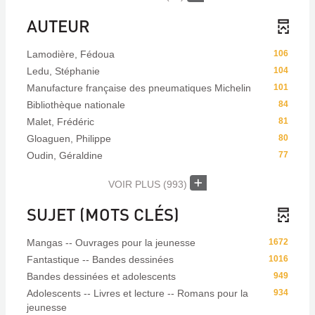
AUTEUR
Lamodière, Fédoua
106
Ledu, Stéphanie
104
Manufacture française des pneumatiques Michelin
101
Bibliothèque nationale
84
Malet, Frédéric
81
Gloaguen, Philippe
80
Oudin, Géraldine
77
VOIR PLUS
(993)
SUJET (MOTS CLÉS)
Mangas -- Ouvrages pour la jeunesse
1672
Fantastique -- Bandes dessinées
1016
Bandes dessinées et adolescents
949
Adolescents -- Livres et lecture -- Romans pour la
934
jeunesse