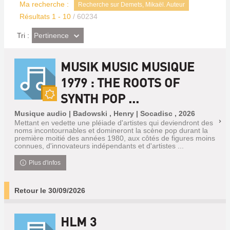
Ma recherche :
Recherche sur Demets, Mikaël. Auteur
Résultats
1
-
10
/ 60234
(Effet
Pertinence
Tri :
imédiat)
MUSIK MUSIC MUSIQUE
1979 : THE ROOTS OF
SYNTH POP ...
Nouveauté
Musique audio | Badowski , Henry | Socadisc , 2026
Mettant en vedette une pléiade d'artistes qui deviendront des
noms incontournables et domineront la scène pop durant la
première moitié des années 1980, aux côtés de figures moins
connues, d'innovateurs indépendants et d'artistes ...
Plus d'infos
Retour le 30/09/2026
HLM 3