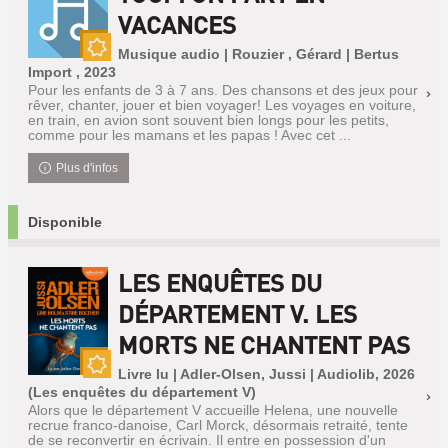
VACANCES
Musique audio | Rouzier , Gérard | Bertus
Nouveauté
Import , 2023
Pour les enfants de 3 à 7 ans. Des chansons et des jeux pour
rêver, chanter, jouer et bien voyager! Les voyages en voiture,
en train, en avion sont souvent bien longs pour les petits,
comme pour les mamans et les papas ! Avec cet ...
Plus d'infos
Disponible
LES ENQUÊTES DU
DÉPARTEMENT V. LES
MORTS NE CHANTENT PAS
Livre lu | Adler-Olsen, Jussi | Audiolib, 2026
Nouveauté
(Les enquêtes du département V)
Alors que le département V accueille Helena, une nouvelle
recrue franco-danoise, Carl Morck, désormais retraité, tente
de se reconvertir en écrivain. Il entre en possession d'un