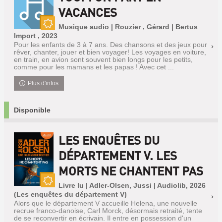
VACANCES
Musique audio | Rouzier , Gérard | Bertus
Nouveauté
Import , 2023
Pour les enfants de 3 à 7 ans. Des chansons et des jeux pour
rêver, chanter, jouer et bien voyager! Les voyages en voiture,
en train, en avion sont souvent bien longs pour les petits,
comme pour les mamans et les papas ! Avec cet ...
Plus d'infos
Disponible
LES ENQUÊTES DU
DÉPARTEMENT V. LES
MORTS NE CHANTENT PAS
Livre lu | Adler-Olsen, Jussi | Audiolib, 2026
Nouveauté
(Les enquêtes du département V)
Alors que le département V accueille Helena, une nouvelle
recrue franco-danoise, Carl Morck, désormais retraité, tente
de se reconvertir en écrivain. Il entre en possession d'un