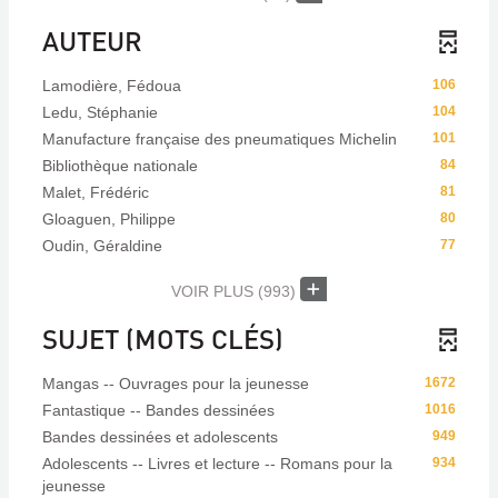
AUTEUR
Lamodière, Fédoua
106
Ledu, Stéphanie
104
Manufacture française des pneumatiques Michelin
101
Bibliothèque nationale
84
Malet, Frédéric
81
Gloaguen, Philippe
80
Oudin, Géraldine
77
VOIR PLUS
(993)
SUJET (MOTS CLÉS)
Mangas -- Ouvrages pour la jeunesse
1672
Fantastique -- Bandes dessinées
1016
Bandes dessinées et adolescents
949
Adolescents -- Livres et lecture -- Romans pour la
934
jeunesse