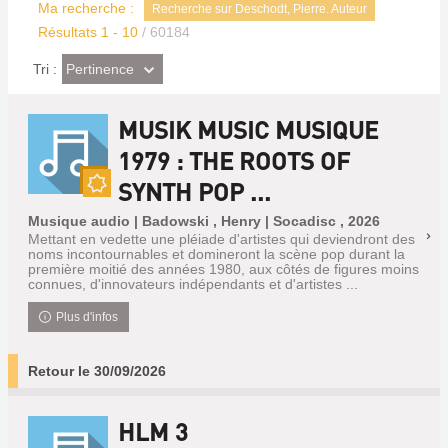
Ma recherche :
Recherche sur Deschodt, Pierre. Auteur
Résultats
1
-
10
/ 60184
(Effet
Pertinence
Tri :
imédiat)
MUSIK MUSIC MUSIQUE
1979 : THE ROOTS OF
SYNTH POP ...
Nouveauté
Musique audio | Badowski , Henry | Socadisc , 2026
Mettant en vedette une pléiade d'artistes qui deviendront des
noms incontournables et domineront la scène pop durant la
première moitié des années 1980, aux côtés de figures moins
connues, d'innovateurs indépendants et d'artistes ...
Plus d'infos
Retour le 30/09/2026
HLM 3