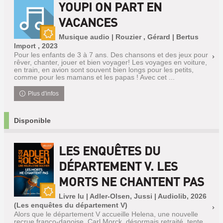
YOUPI ON PART EN
VACANCES
Musique audio | Rouzier , Gérard | Bertus
Nouveauté
Import , 2023
Pour les enfants de 3 à 7 ans. Des chansons et des jeux pour
rêver, chanter, jouer et bien voyager! Les voyages en voiture,
en train, en avion sont souvent bien longs pour les petits,
comme pour les mamans et les papas ! Avec cet ...
Plus d'infos
Disponible
LES ENQUÊTES DU
DÉPARTEMENT V. LES
MORTS NE CHANTENT PAS
Livre lu | Adler-Olsen, Jussi | Audiolib, 2026
Nouveauté
(Les enquêtes du département V)
Alors que le département V accueille Helena, une nouvelle
recrue franco-danoise, Carl Morck, désormais retraité, tente