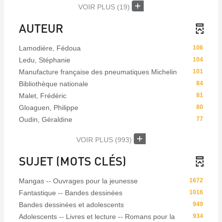
VOIR PLUS
(19)
AUTEUR
Lamodière, Fédoua
106
Ledu, Stéphanie
104
Manufacture française des pneumatiques Michelin
101
Bibliothèque nationale
84
Malet, Frédéric
81
Gloaguen, Philippe
80
Oudin, Géraldine
77
VOIR PLUS
(993)
SUJET (MOTS CLÉS)
Mangas -- Ouvrages pour la jeunesse
1672
Fantastique -- Bandes dessinées
1016
Bandes dessinées et adolescents
949
Adolescents -- Livres et lecture -- Romans pour la
934