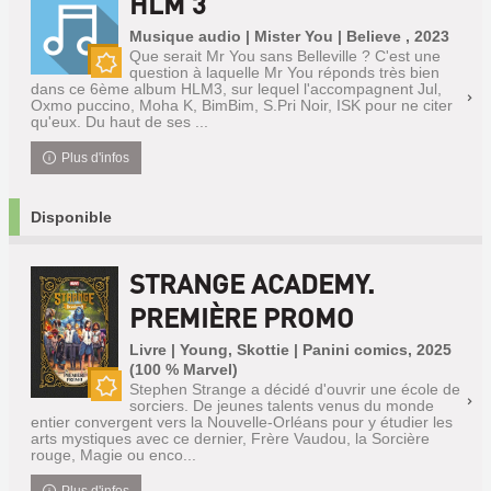
HLM 3
Musique audio | Mister You | Believe , 2023
Que serait Mr You sans Belleville ? C'est une
question à laquelle Mr You réponds très bien
Nouveauté
dans ce 6ème album HLM3, sur lequel l'accompagnent Jul,
Oxmo puccino, Moha K, BimBim, S.Pri Noir, ISK pour ne citer
qu'eux. Du haut de ses ...
Plus d'infos
Disponible
STRANGE ACADEMY.
PREMIÈRE PROMO
Livre | Young, Skottie | Panini comics, 2025
(100 % Marvel)
Stephen Strange a décidé d'ouvrir une école de
sorciers. De jeunes talents venus du monde
Nouveauté
entier convergent vers la Nouvelle-Orléans pour y étudier les
arts mystiques avec ce dernier, Frère Vaudou, la Sorcière
rouge, Magie ou enco...