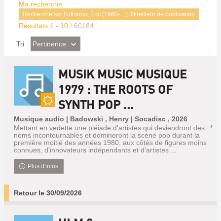
Ma recherche :
Recherche sur Fottorino, Éric (1960-....). Directeur de publication
Résultats
1
-
10
/ 60184
(Effet
Pertinence
Tri :
imédiat)
MUSIK MUSIC MUSIQUE
1979 : THE ROOTS OF
SYNTH POP ...
Nouveauté
Musique audio | Badowski , Henry | Socadisc , 2026
Mettant en vedette une pléiade d'artistes qui deviendront des
noms incontournables et domineront la scène pop durant la
première moitié des années 1980, aux côtés de figures moins
connues, d'innovateurs indépendants et d'artistes ...
Plus d'infos
Retour le 30/09/2026