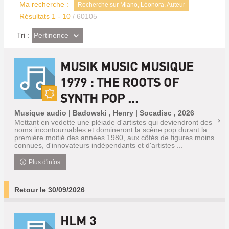
Ma recherche :
Recherche sur Miano, Léonora. Auteur
Résultats
1
-
10
/ 60105
(Effet
Pertinence
Tri :
imédiat)
MUSIK MUSIC MUSIQUE
1979 : THE ROOTS OF
SYNTH POP ...
Nouveauté
Musique audio | Badowski , Henry | Socadisc , 2026
Mettant en vedette une pléiade d'artistes qui deviendront des
noms incontournables et domineront la scène pop durant la
première moitié des années 1980, aux côtés de figures moins
connues, d'innovateurs indépendants et d'artistes ...
Plus d'infos
Retour le 30/09/2026
HLM 3