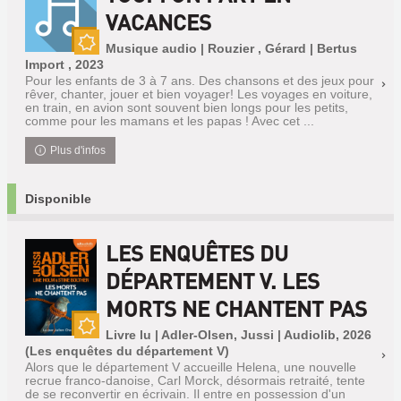
VACANCES
Musique audio | Rouzier , Gérard | Bertus
Nouveauté
Import , 2023
Pour les enfants de 3 à 7 ans. Des chansons et des jeux pour
rêver, chanter, jouer et bien voyager! Les voyages en voiture,
en train, en avion sont souvent bien longs pour les petits,
comme pour les mamans et les papas ! Avec cet ...
Plus d'infos
Disponible
LES ENQUÊTES DU
DÉPARTEMENT V. LES
MORTS NE CHANTENT PAS
Livre lu | Adler-Olsen, Jussi | Audiolib, 2026
Nouveauté
(Les enquêtes du département V)
Alors que le département V accueille Helena, une nouvelle
recrue franco-danoise, Carl Morck, désormais retraité, tente
de se reconvertir en écrivain. Il entre en possession d'un