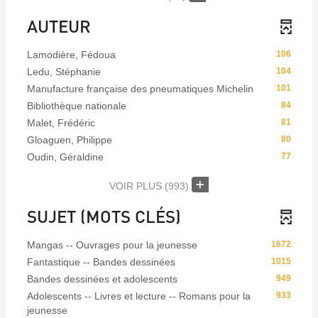
AUTEUR
Lamodière, Fédoua
106
Ledu, Stéphanie
104
Manufacture française des pneumatiques Michelin
101
Bibliothèque nationale
84
Malet, Frédéric
81
Gloaguen, Philippe
80
Oudin, Géraldine
77
VOIR PLUS
(993)
SUJET (MOTS CLÉS)
Mangas -- Ouvrages pour la jeunesse
1672
Fantastique -- Bandes dessinées
1015
Bandes dessinées et adolescents
949
Adolescents -- Livres et lecture -- Romans pour la
933
jeunesse