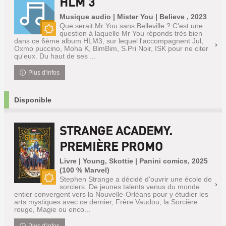
HLM 3
Musique audio | Mister You | Believe , 2023
Que serait Mr You sans Belleville ? C'est une
question à laquelle Mr You réponds très bien
Nouveauté
dans ce 6ème album HLM3, sur lequel l'accompagnent Jul,
Oxmo puccino, Moha K, BimBim, S.Pri Noir, ISK pour ne citer
qu'eux. Du haut de ses ...
Plus d'infos
Disponible
STRANGE ACADEMY.
PREMIÈRE PROMO
Livre | Young, Skottie | Panini comics, 2025
(100 % Marvel)
Stephen Strange a décidé d'ouvrir une école de
sorciers. De jeunes talents venus du monde
Nouveauté
entier convergent vers la Nouvelle-Orléans pour y étudier les
arts mystiques avec ce dernier, Frère Vaudou, la Sorcière
rouge, Magie ou enco...