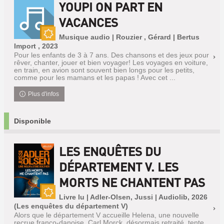
YOUPI ON PART EN
VACANCES
Musique audio | Rouzier , Gérard | Bertus
Nouveauté
Import , 2023
Pour les enfants de 3 à 7 ans. Des chansons et des jeux pour
rêver, chanter, jouer et bien voyager! Les voyages en voiture,
en train, en avion sont souvent bien longs pour les petits,
comme pour les mamans et les papas ! Avec cet ...
Plus d'infos
Disponible
LES ENQUÊTES DU
DÉPARTEMENT V. LES
MORTS NE CHANTENT PAS
Livre lu | Adler-Olsen, Jussi | Audiolib, 2026
Nouveauté
(Les enquêtes du département V)
Alors que le département V accueille Helena, une nouvelle
recrue franco-danoise, Carl Morck, désormais retraité, tente