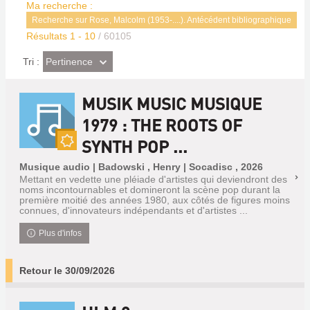
Ma recherche :
Recherche sur Rose, Malcolm (1953-....). Antécédent bibliographique
Résultats
1
-
10
/ 60105
(Effet
Pertinence
Tri :
imédiat)
MUSIK MUSIC MUSIQUE
1979 : THE ROOTS OF
SYNTH POP ...
Nouveauté
Musique audio | Badowski , Henry | Socadisc , 2026
Mettant en vedette une pléiade d'artistes qui deviendront des
noms incontournables et domineront la scène pop durant la
première moitié des années 1980, aux côtés de figures moins
connues, d'innovateurs indépendants et d'artistes ...
Plus d'infos
Retour le 30/09/2026