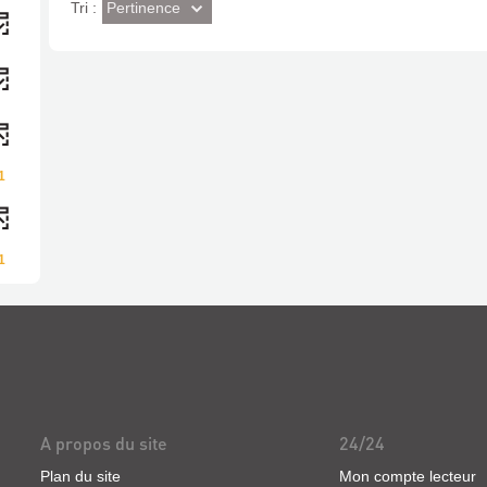
(Effet
Pertinence
Tri :
imédiat)
1
1
A propos du site
24/24
Plan du site
Mon compte lecteur