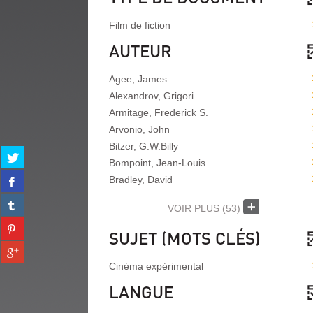
Film de fiction
AUTEUR
Agee, James
Alexandrov, Grigori
Armitage, Frederick S.
Arvonio, John
Bitzer, G.W.Billy
Partager
Bompoint, Jean-Louis
sur
Partager
Bradley, David
twitter
sur
(Nouvelle
Partager
facebook
VOIR PLUS
(53)
fenêtre)
sur
(Nouvelle
Partager
tumblr
fenêtre)
SUJET (MOTS CLÉS)
sur
(Nouvelle
Partager
pinterest
fenêtre)
sur
(Nouvelle
Cinéma expérimental
gplus
fenêtre)
LANGUE
(Nouvelle
fenêtre)