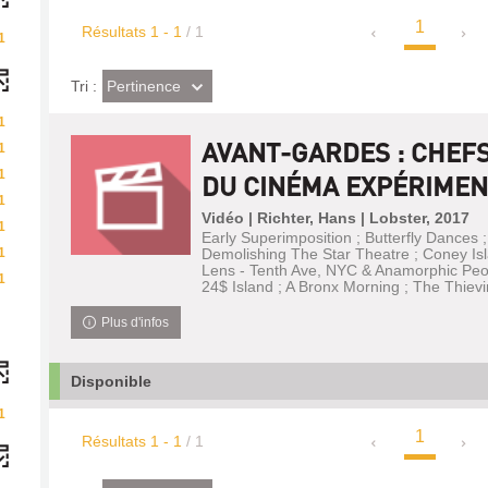
1
Résultats
1
-
1
/ 1
1
(Effet
Pertinence
Tri :
imédiat)
1
AVANT-GARDES : CHEF
1
1
DU CINÉMA EXPÉRIMENT
1
Vidéo | Richter, Hans | Lobster, 2017
1
Early Superimposition ; Butterfly Dances 
1
Demolishing The Star Theatre ; Coney Isl
Lens - Tenth Ave, NYC & Anamorphic Peo
1
24$ Island ; A Bronx Morning ; The Thievi
Plus d'infos
Disponible
1
1
Résultats
1
-
1
/ 1