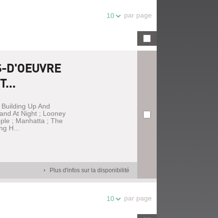
par page
10
S-D'OEUVRE
...
; Building Up And
and At Night ; Looney
ple ; Manhatta ; The
ng H...
Plus d'infos sur la disponibilité
par page
10