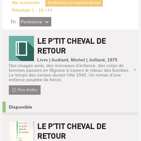
Ma recherche :
Recherche sur Audiard, Michel
Résultats
1
-
10
/ 44
(Effet
Pertinence
Tri :
imédiat)
LE P'TIT CHEVAL DE
RETOUR
Livre | Audiard, Michel | Julliard, 1975
Des visages amis, des morceaux d'enfance, des corps de
femmes passent en filigrane à travers le rideau des bombes.
Le temps des cerises durant l'été 1940. Un roman d'une
enfance peuplée de héros.
Plus d'infos
Disponible
LE P'TIT CHEVAL DE
RETOUR