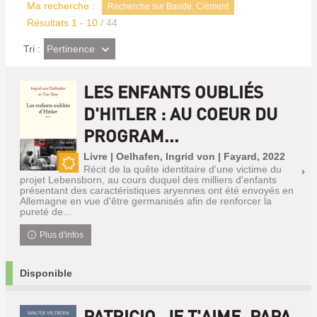
Ma recherche :
Recherche sur Baude, Clément
Résultats
1
-
10
/ 44
(Effet
Pertinence
Tri :
imédiat)
LES ENFANTS OUBLIÉS
D'HITLER : AU COEUR DU
PROGRAM...
Livre | Oelhafen, Ingrid von | Fayard, 2022
Récit de la quête identitaire d'une victime du
Nouveauté
projet Lebensborn, au cours duquel des milliers d'enfants
présentant des caractéristiques aryennes ont été envoyés en
Allemagne en vue d'être germanisés afin de renforcer la
pureté de...
Plus d'infos
Disponible
PATRICIO, JE T'AIME. PAPA