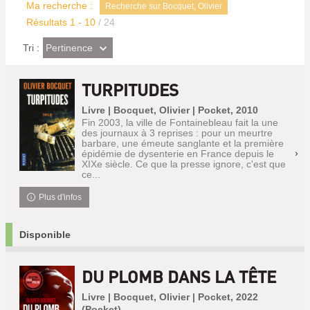
Ma recherche :
Recherche sur Bocquet, Olivier
Résultats
1
-
10
/ 24
(Effet
Pertinence
Tri :
imédiat)
TURPITUDES
Livre | Bocquet, Olivier | Pocket, 2010
Fin 2003, la ville de Fontainebleau fait la une
des journaux à 3 reprises : pour un meurtre
barbare, une émeute sanglante et la première
épidémie de dysenterie en France depuis le
XIXe siècle. Ce que la presse ignore, c'est que
ce...
Plus d'infos
Disponible
DU PLOMB DANS LA TÊTE
Livre | Bocquet, Olivier | Pocket, 2022
(Pocket)