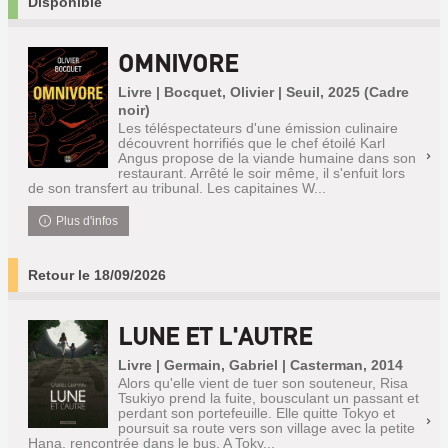
Disponible
OMNIVORE
Livre | Bocquet, Olivier | Seuil, 2025 (Cadre
noir)
Les téléspectateurs d'une émission culinaire
découvrent horrifiés que le chef étoilé Karl
Angus propose de la viande humaine dans son
restaurant. Arrêté le soir même, il s'enfuit lors
de son transfert au tribunal. Les capitaines W...
Plus d'infos
Retour le 18/09/2026
LUNE ET L'AUTRE
Livre | Germain, Gabriel | Casterman, 2014
Alors qu'elle vient de tuer son souteneur, Risa
Tsukiyo prend la fuite, bousculant un passant et
perdant son portefeuille. Elle quitte Tokyo et
poursuit sa route vers son village avec la petite
Hana, rencontrée dans le bus. A Toky...