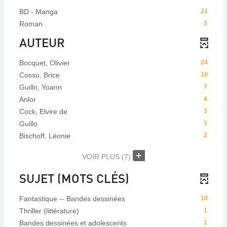
BD - Manga
21
Roman
3
AUTEUR
Bocquet, Olivier
24
Cossu, Brice
10
Guillo, Yoann
7
Anlor
4
Cock, Elvire de
3
Guillo
3
Bischoff, Léonie
2
VOIR PLUS
(7)
SUJET (MOTS CLÉS)
Fantastique -- Bandes dessinées
10
Thriller (littérature)
1
Bandes dessinées et adolescents
1