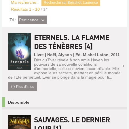
Ma recherche :
Recherche sur Boischot, Laurence
Résultats
1
-
10
/ 14
(Effet
Pertinence
Tri :
imédiat)
ETERNELS. LA FLAMME
DES TÉNÈBRES [4]
Livre | Noël, Alyson | Ed. Michel Lafon, 2011
Dès qu'Ever révèle à son amie Haven les
pouvoirs de sa nouvelle conditions
d'immortelle, celle-ci devient incontrôlable. Elle
expose leurs secrets, mettant en péril le monde
de l'Eté perpétuel. Ever se plonge dans la magie pour li...
Plus d'infos
Disponible
SAUVAGES. LE DERNIER
LOUP [1]