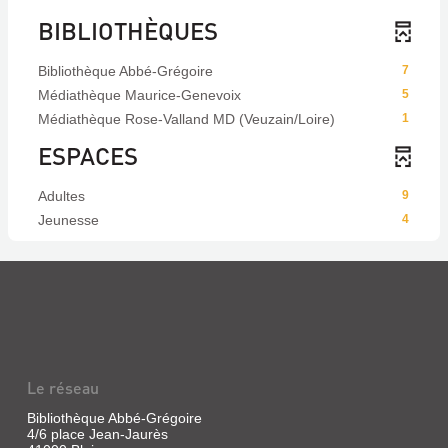
BIBLIOTHÈQUES
Bibliothèque Abbé-Grégoire
7
Médiathèque Maurice-Genevoix
5
Médiathèque Rose-Valland MD (Veuzain/Loire)
1
ESPACES
Adultes
9
Jeunesse
4
Le réseau
Bibliothèque Abbé-Grégoire
4/6 place Jean-Jaurès