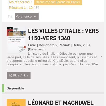
Ma recherche :
Recherche sur Boucheron, Patrick
Résultats
1
-
10
/ 34
(Effet
Pertinence
Tri :
imédiat)
LES VILLES D'ITALIE : VERS
1150-VERS 1340
Livre | Boucheron, Patrick | Belin, 2004
(Belin sup)
L'histoire de l'Italie médiévale est, pour une
large part, celle de ses villes. Elles s'imposent, puissantes et
prospères, depuis le milieu du XIIe siècle, quand elles
conquièrent leur autonomie politique, jusqu'au milieu du XIVe
...
Plus d'infos
Disponible
LÉONARD ET MACHIAVEL