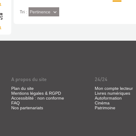
1
(Effet
Pertinence
Tri :
imédiat)
1
A propos du site
24/24
Plan du site
Mon compte lecteur
Mentions légales & RGPD
Livres numériques
Accessiblité : non conforme
Autoformation
FAQ
Cinéma
Nos partenariats
Patrimoine