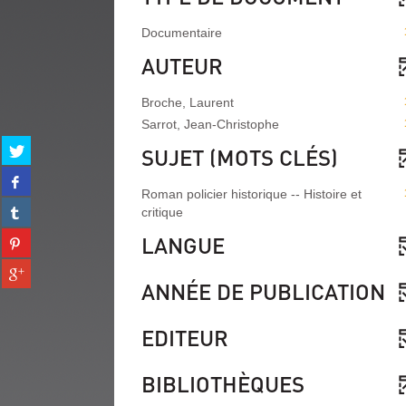
Documentaire
AUTEUR
Broche, Laurent
Sarrot, Jean-Christophe
Partager
SUJET (MOTS CLÉS)
sur
Partager
twitter
sur
Roman policier historique -- Histoire et
(Nouvelle
Partager
facebook
critique
fenêtre)
sur
(Nouvelle
Partager
LANGUE
tumblr
fenêtre)
sur
(Nouvelle
Partager
pinterest
fenêtre)
ANNÉE DE PUBLICATION
sur
(Nouvelle
gplus
fenêtre)
(Nouvelle
EDITEUR
fenêtre)
BIBLIOTHÈQUES