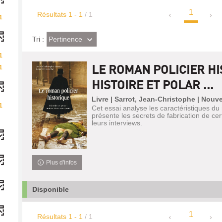
1
Résultats
1
-
1
/ 1
1
(Effet
Pertinence
Tri :
imédiat)
1
LE ROMAN POLICIER HI
1
HISTOIRE ET POLAR ...
Livre | Sarrot, Jean-Christophe | Nou
1
Cet essai analyse les caractéristiques du
présente les secrets de fabrication de cer
leurs interviews.
Plus d'infos
Disponible
1
Résultats
1
-
1
/ 1