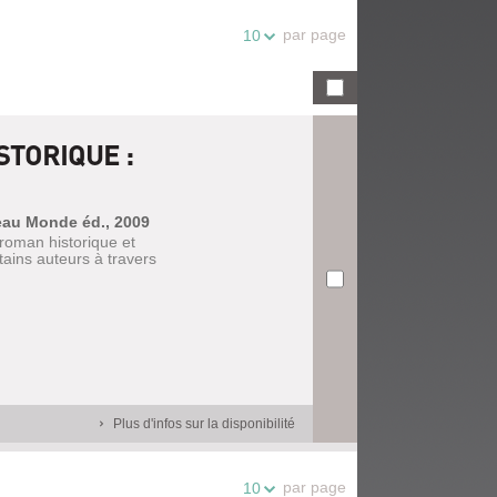
par page
10
STORIQUE :
veau Monde éd., 2009
 roman historique et
tains auteurs à travers
Plus d'infos sur la disponibilité
par page
10