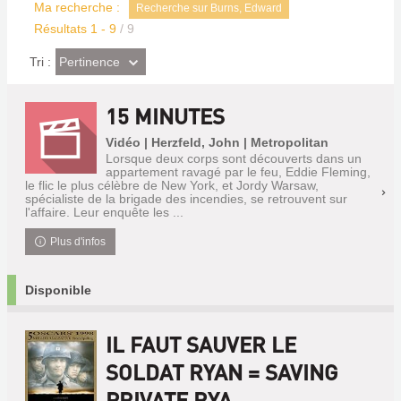
Ma recherche :
Recherche sur Burns, Edward
Résultats
1
-
9
/ 9
(Effet
Pertinence
Tri :
imédiat)
15 MINUTES
Vidéo | Herzfeld, John | Metropolitan
Lorsque deux corps sont découverts dans un
appartement ravagé par le feu, Eddie Fleming,
le flic le plus célèbre de New York, et Jordy Warsaw,
spécialiste de la brigade des incendies, se retrouvent sur
l'affaire. Leur enquête les ...
Plus d'infos
Disponible
IL FAUT SAUVER LE
SOLDAT RYAN = SAVING
PRIVATE RYA...