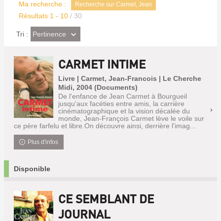
Ma recherche :
Recherche sur Carmet, Jean
Résultats
1
-
10
/ 30
(Effet
Pertinence
Tri :
imédiat)
CARMET INTIME
Livre | Carmet, Jean-Francois | Le Cherche
Midi, 2004 (Documents)
De l'enfance de Jean Carmet à Bourgueil
jusqu'aux facéties entre amis, la carrière
cinématographique et la vision décalée du
monde, Jean-François Carmet lève le voile sur
ce père farfelu et libre.On découvre ainsi, derrière l'imag...
Plus d'infos
Disponible
CE SEMBLANT DE
JOURNAL