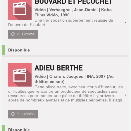
BOUVARD ET PÉCUCHET
Vidéo | Verhaeghe , Jean-Daniel | Koba
Films Vidéo, 1990
Une transposition superbement réussie de
l'oeuvre de Flaubert...
Plus d'infos
Disponible
ADIEU BERTHE
Vidéo | Charon, Jacques | INA, 2007 (Au
théâtre ce soir)
Cette pièce traite, avec beaucoup d'humour, les
diffiicultés que rencontre un producteur de spectacles sans
ressources pour monter une pièce de théâtre.Il y arrivera
après de nombreux avatars et de multiples péripéties. Il s'agit
...
Plus d'infos
Disponible