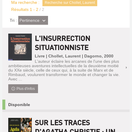
Ma recherche :
Recherche sur Chollet, Laurent
Résultats
1
-
2
/ 2
(Effet
Pertinence
Tri :
imédiat)
L'INSURRECTION
SITUATIONNISTE
Livre | Chollet, Laurent | Dagorno, 2000
L'auteur éclaire les arcanes de l'une des plus
ambitieuses aventures intellectuelles de la deuxième moitié
du XXe siècle, celle de ceux qui, à la suite de Marx et de
Rimbaud, voulurent transformer le monde et changer la vie.
Avec ...
Plus d'infos
Disponible
SUR LES TRACES
D'AGATHA CHRISTIE : UN