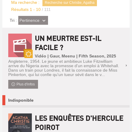
Ma recherche :
Recherche sur Christie, Agatha
Résultats
1
-
10
/ 111
(Effet
Pertinence
Tri :
imédiat)
UN MEURTRE EST-IL
FACILE ?
Vidéo | Gaur, Meenu | Fifth Season, 2025
Nouveauté
Angleterre, 1954. Le jeune et ambitieux Luke Fitzwilliam
arrive du Nigeria avec la promesse d'un emploi à Whitehall.
Dans un train pour Londres, il fait la connaissance de Miss
Pinkerton, qui lui confie qu'un tueur sévit dans le v...
Plus d'infos
Indisponible
LES ENQUÊTES D'HERCULE
POIROT