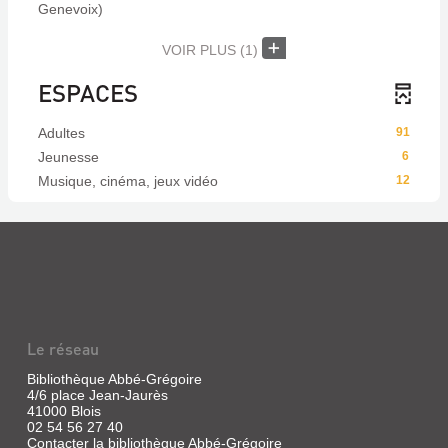
Genevoix)
VOIR PLUS
(1)
ESPACES
Adultes
91
Jeunesse
6
Musique, cinéma, jeux vidéo
12
Le réseau
Bibliothèque Abbé-Grégoire
4/6 place Jean-Jaurès
41000 Blois
02 54 56 27 40
Contacter la bibliothèque Abbé-Grégoire