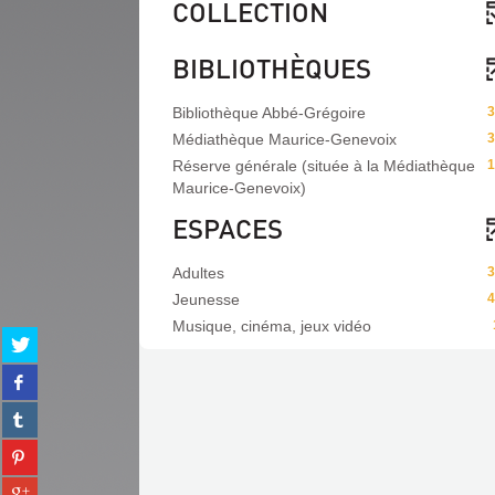
COLLECTION
BIBLIOTHÈQUES
Bibliothèque Abbé-Grégoire
3
Médiathèque Maurice-Genevoix
3
Réserve générale (située à la Médiathèque
1
Maurice-Genevoix)
ESPACES
Adultes
3
Jeunesse
4
Musique, cinéma, jeux vidéo
Partager
sur
Partager
twitter
sur
(Nouvelle
Partager
facebook
fenêtre)
sur
(Nouvelle
Partager
tumblr
fenêtre)
sur
(Nouvelle
Partager
pinterest