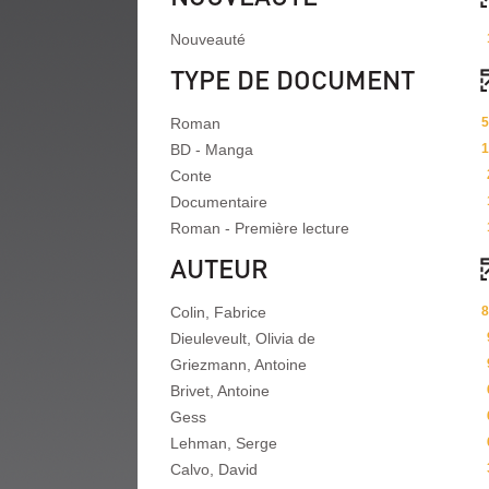
Nouveauté
TYPE DE DOCUMENT
Roman
5
BD - Manga
1
Conte
Documentaire
Roman - Première lecture
AUTEUR
Colin, Fabrice
8
Dieuleveult, Olivia de
Griezmann, Antoine
Brivet, Antoine
Gess
Lehman, Serge
Calvo, David