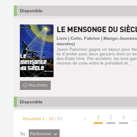
Disponible
LE MENSONGE DU SIÈC
Livre | Colin, Fabrice | Mango-Jeuness
mondes)
Jason Palomino gagne un séjour pour New 
lie d'amitié avec deux garçons dont un est 
des Etats-Unis. Par accident, les trois ga
réunion de crise entre le président et...
Plus d'infos
Disponible
1
2
3
Résultats
1
-
10
/ 83
..
(Effet
Pertinence
Tri :