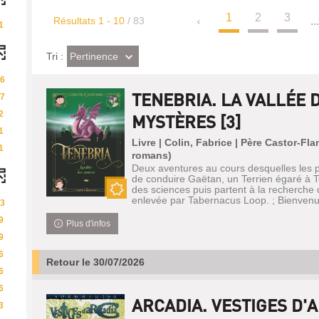
1
2
3
Résultats
1
-
10
/ 83
..
1
(Effet
Pertinence
Tri :
imédiat)
6
TENEBRIA. LA VALLÉE 
7
2
MYSTÈRES [3]
1
Livre | Colin, Fabrice | Père Castor-Fl
1
romans)
Deux aventures au cours desquelles les p
de conduire Gaëtan, un Terrien égaré à T
des sciences puis partent à la recherche
enlevée par Tabernacus Loop. ; Bienvenue
Nouveauté
3
9
Plus d'infos
9
6
Retour le 30/07/2026
6
6
ARCADIA. VESTIGES D'A
3