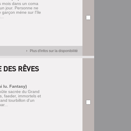
rs mois dans un coma
a un jour. Personne ne
e garçon méne sur l'île
..
Plus d'infos sur la disponibilité
E DES RÊVES
ai lu. Fantasy)
 voûte sacrée du Grand
, faeder, immortels et
and tourbillon d'un
ar...