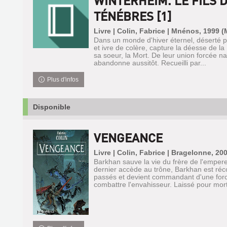
WINTERHEIM. LE FILS 
TÉNÉBRES [1]
Livre | Colin, Fabrice | Mnénos, 1999
Dans un monde d'hiver éternel, déserté pa
et ivre de colère, capture la déesse de la
sa soeur, la Mort. De leur union forcée naî
abandonne aussitôt. Recueilli par...
Plus d'infos
Disponible
VENGEANCE
Livre | Colin, Fabrice | Bragelonne, 20
Barkhan sauve la vie du frère de l'empere
dernier accède au trône, Barkhan est ré
passés et devient commandant d'une forc
combattre l'envahisseur. Laissé pour mort, 