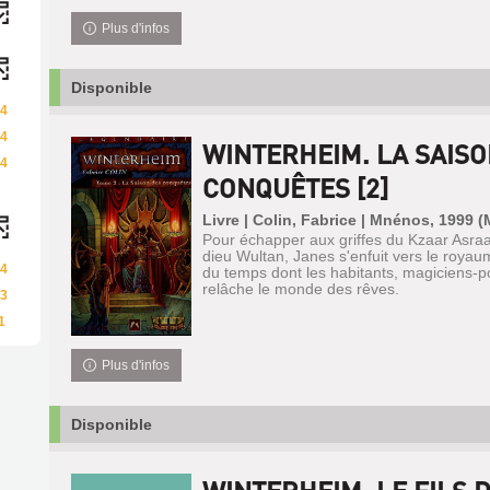
Plus d'infos
Disponible
4
4
WINTERHEIM. LA SAISO
4
CONQUÊTES [2]
Livre | Colin, Fabrice | Mnénos, 1999
Pour échapper aux griffes du Kzaar Asraan
dieu Wultan, Janes s'enfuit vers le royau
4
du temps dont les habitants, magiciens-p
relâche le monde des rêves.
3
1
Plus d'infos
Disponible