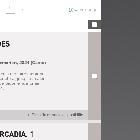
9
.
par page
10
DES
ammarion, 2024 (Castor
etits monstres tentent
enebria, jusqu'au salon
 de Sidonie la momie,
,...
Plus d'infos sur la disponibilité
RCADIA. 1