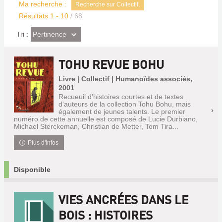
Ma recherche :
Recherche sur Collectif,
Résultats
1
-
10
/ 68
(Effet
Pertinence
Tri :
imédiat)
TOHU REVUE BOHU
Livre | Collectif | Humanoïdes associés,
2001
Recueuil d'histoires courtes et de textes
d'auteurs de la collection Tohu Bohu, mais
également de jeunes talents. Le premier
numéro de cette annuelle est composé de Lucie Durbiano,
Michael Sterckeman, Christian de Metter, Tom Tira...
Plus d'infos
Disponible
VIES ANCRÉES DANS LE
BOIS : HISTOIRES