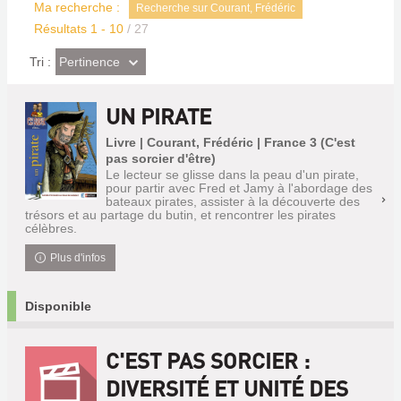
Ma recherche :
Recherche sur Courant, Frédéric
Résultats
1
-
10
/ 27
(Effet
Pertinence
Tri :
imédiat)
UN PIRATE
Livre | Courant, Frédéric | France 3 (C'est
pas sorcier d'être)
Le lecteur se glisse dans la peau d'un pirate,
pour partir avec Fred et Jamy à l'abordage des
bateaux pirates, assister à la découverte des
trésors et au partage du butin, et rencontrer les pirates
célèbres.
Plus d'infos
Disponible
C'EST PAS SORCIER :
DIVERSITÉ ET UNITÉ DES