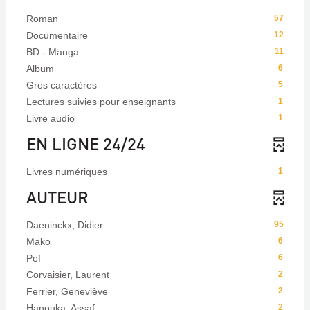
Roman
57
Documentaire
12
BD - Manga
11
Album
6
Gros caractères
5
Lectures suivies pour enseignants
1
Livre audio
1
EN LIGNE 24/24
Livres numériques
1
AUTEUR
Daeninckx, Didier
95
Mako
6
Pef
6
Corvaisier, Laurent
2
Ferrier, Geneviève
2
Hanouka, Assaf
2