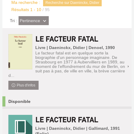
Ma recherche :
Recherche sur Daeninckx, Didier
Résultats
1
-
10
/ 95
(Effet
Pertinence
Tri :
imédiat)
LE FACTEUR FATAL
Livre | Daeninckx, Didier | Denoel, 1990
Le facteur fatal est en quelque sorte la
biographie d'un personnage imaginaire. De
Strasbourg en 1977 à Aubervilliers en 1989, au
moment de l'effondrement du mur de Berlin, on
suit pas à pas, de ville en ville, la brève carrière
d...
Plus d'infos
Disponible
LE FACTEUR FATAL
Livre | Daeninckx, Didier | Gallimard, 1991
(Folio)