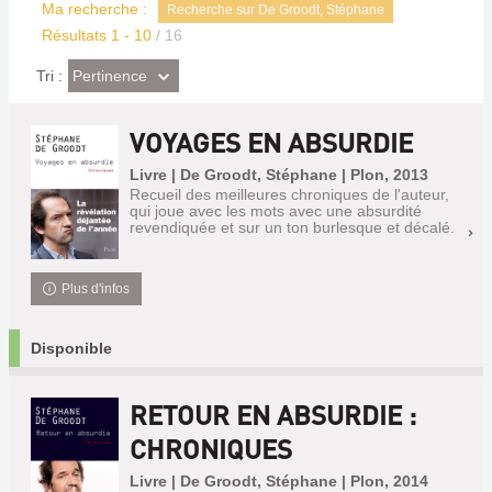
Ma recherche :
Recherche sur De Groodt, Stéphane
Résultats
1
-
10
/ 16
(Effet
Pertinence
Tri :
imédiat)
VOYAGES EN ABSURDIE
Livre | De Groodt, Stéphane | Plon, 2013
Recueil des meilleures chroniques de l'auteur,
qui joue avec les mots avec une absurdité
revendiquée et sur un ton burlesque et décalé.
Plus d'infos
Disponible
RETOUR EN ABSURDIE :
CHRONIQUES
Livre | De Groodt, Stéphane | Plon, 2014