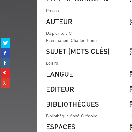
Presse
AUTEUR
Delpierre, J.C.
Flammarion, Charles-Henri
Partager
sur
SUJET (MOTS CLÉS)
Partager
twitter
sur
(Nouvelle
Partager
facebook
Loisirs
fenêtre)
sur
(Nouvelle
Partager
LANGUE
tumblr
fenêtre)
sur
(Nouvelle
Partager
pinterest
fenêtre)
EDITEUR
sur
(Nouvelle
gplus
fenêtre)
(Nouvelle
BIBLIOTHÈQUES
fenêtre)
Bibliothèque Abbé-Grégoire
ESPACES