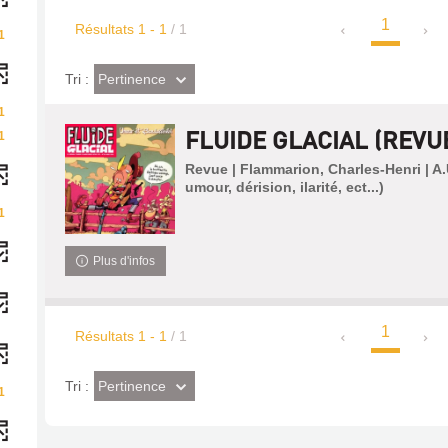
1
Résultats
1
-
1
/ 1
1
(Effet
Pertinence
Tri :
imédiat)
1
FLUIDE GLACIAL (REVU
1
Revue | Flammarion, Charles-Henri | A
umour, dérision, ilarité, ect...)
1
Plus d'infos
1
Résultats
1
-
1
/ 1
(Effet
Pertinence
Tri :
1
imédiat)