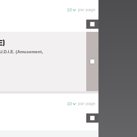
par page
10
E)
.U.D.I.E. (Amusement,
par page
10