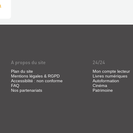
1
A propos du site
24/24
Plan du site
Mon compte lecteur
Mentions légales & RGPD
Livres numériques
Accessiblité : non conforme
Autoformation
FAQ
Cinéma
Nos partenariats
Patrimoine