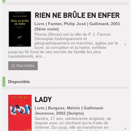
RIEN NE BRÛLE EN ENFER
Livre | Farmer, Philip José | Gallimard, 2001
(Série noire)
Peoria (Illinois) est la ville de P. J. Farmer.
Découpée historiquement et
géographiquement en tranches, agitée par le
lucre, la corruption et la haine, exhibée
jusqu'au fin fond de ses secrets de famille les plus
nauséabonds, enc...
Plus d'infos
Disponible
LADY
Livre | Burgess, Melvin | Gallimard-
Jeunesse, 2002 (Scripto)
Sandra, 17 ans, adolescente anglaise, se
dispute avec un clochard qui la traite de
chienne. Du coup, elle se transforme en