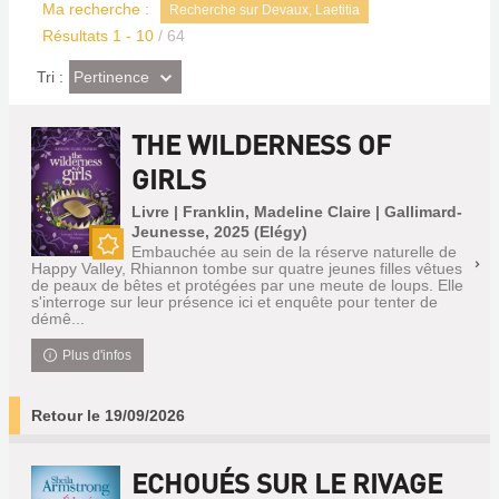
Ma recherche :
Recherche sur Devaux, Laetitia
Résultats
1
-
10
/ 64
(Effet
Pertinence
Tri :
imédiat)
THE WILDERNESS OF
GIRLS
Livre | Franklin, Madeline Claire | Gallimard-
Jeunesse, 2025 (Elégy)
Embauchée au sein de la réserve naturelle de
Nouveauté
Happy Valley, Rhiannon tombe sur quatre jeunes filles vêtues
de peaux de bêtes et protégées par une meute de loups. Elle
s'interroge sur leur présence ici et enquête pour tenter de
démê...
Plus d'infos
Retour le 19/09/2026
ECHOUÉS SUR LE RIVAGE