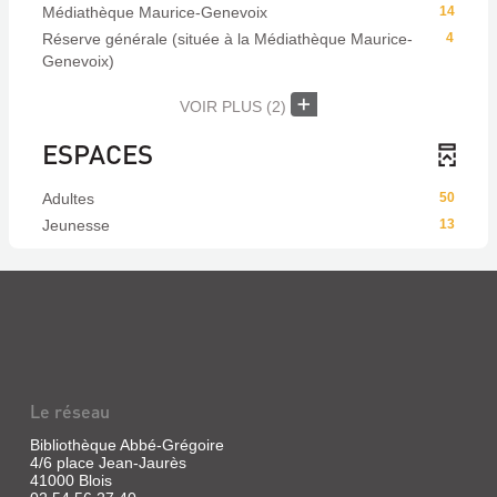
Médiathèque Maurice-Genevoix
14
Réserve générale (située à la Médiathèque Maurice-
4
Genevoix)
VOIR PLUS
(2)
ESPACES
Adultes
50
Jeunesse
13
Le réseau
Bibliothèque Abbé-Grégoire
4/6 place Jean-Jaurès
41000 Blois