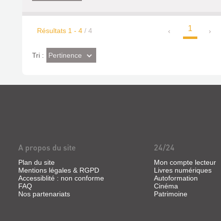
1
Résultats
1
-
4
/ 4
(Effet
Pertinence
Tri :
imédiat)
A propos du site
24/24
Plan du site
Mon compte lecteur
Mentions légales & RGPD
Livres numériques
Accessiblité : non conforme
Autoformation
FAQ
Cinéma
Nos partenariats
Patrimoine