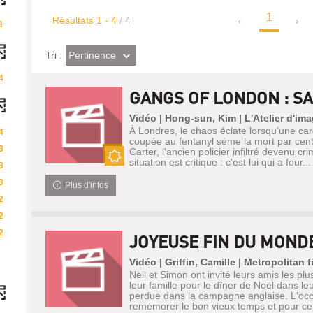
1
Résultats
1
-
4
/ 4
1
(Effet
Pertinence
Tri :
imédiat)
4
GANGS OF LONDON : SA
Vidéo | Hong-sun, Kim | L'Atelier d'im
À Londres, le chaos éclate lorsqu'une ca
4
coupée au fentanyl sème la mort par centa
3
Carter, l'ancien policier infiltré devenu cri
situation est critique : c'est lui qui a four...
3
Nouveauté
3
Plus d'infos
2
2
2
JOYEUSE FIN DU MOND
Vidéo | Griffin, Camille | Metropolitan 
Nell et Simon ont invité leurs amis les pl
leur famille pour le dîner de Noël dans le
perdue dans la campagne anglaise. L'occ
remémorer le bon vieux temps et pour cer