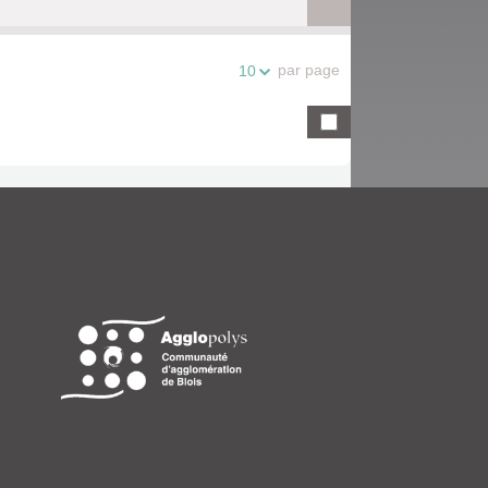
par page
10