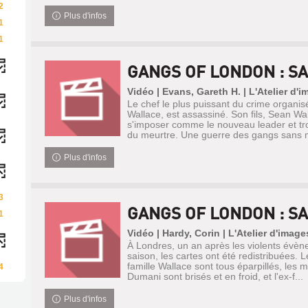
2
Plus d'infos
1
1
GANGS OF LONDON : SA
Vidéo | Evans, Gareth H. | L'Atelier d'
Le chef le plus puissant du crime organis
Wallace, est assassiné. Son fils, Sean Wal
s'imposer comme le nouveau leader et tr
du meurtre. Une guerre des gangs sans me
Plus d'infos
3
GANGS OF LONDON : SA
1
Vidéo | Hardy, Corin | L'Atelier d'image
À Londres, un an après les violents évèn
saison, les cartes ont été redistribuées. L
famille Wallace sont tous éparpillés, les 
4
Dumani sont brisés et en froid, et l'ex-f...
Plus d'infos