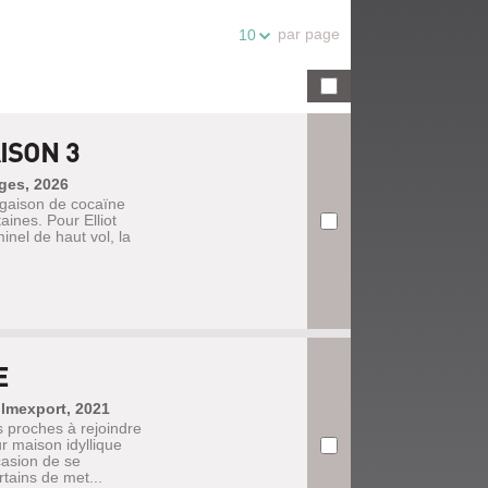
par page
10
ISON 3
ages, 2026
rgaison de cocaïne
ines. Pour Elliot
minel de haut vol, la
E
filmexport, 2021
us proches à rejoindre
ur maison idyllique
asion de se
tains de met...