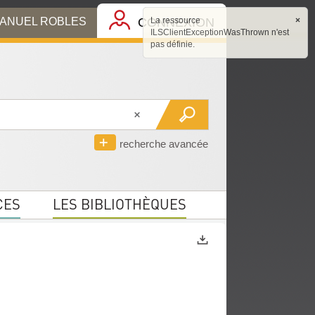
MANUEL ROBLES
CONNEXION
La ressource
×
ILSClientExceptionWasThrown n'est
pas définie.
recherche avancée
CES
LES BIBLIOTHÈQUES
Exports