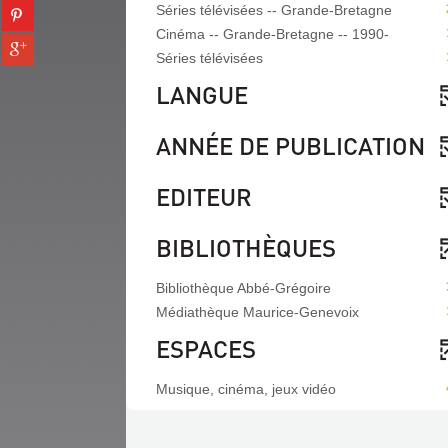
Partager
Séries télévisées -- Grande-Bretagne
tumblr
fenêtre)
sur
(Nouvelle
Cinéma -- Grande-Bretagne -- 1990-
Partager
pinterest
fenêtre)
Séries télévisées
sur
(Nouvelle
gplus
LANGUE
fenêtre)
(Nouvelle
fenêtre)
ANNÉE DE PUBLICATION
EDITEUR
BIBLIOTHÈQUES
Bibliothèque Abbé-Grégoire
Médiathèque Maurice-Genevoix
ESPACES
Musique, cinéma, jeux vidéo