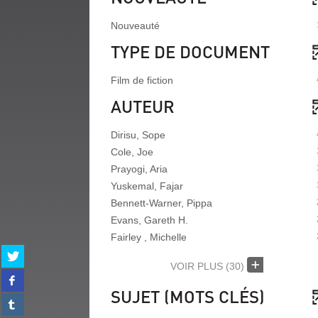
Nouveauté
TYPE DE DOCUMENT
Film de fiction
AUTEUR
Dirisu, Sope
Cole, Joe
Prayogi, Aria
Yuskemal, Fajar
Bennett-Warner, Pippa
Evans, Gareth H.
Fairley , Michelle
Partager
sur
VOIR PLUS
(30)
Partager
twitter
sur
SUJET (MOTS CLÉS)
(Nouvelle
Partager
facebook
fenêtre)
sur
(Nouvelle