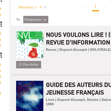
1
Résultats
1
-
4
/ 4
3
1
(Effet
Pertinence
Tri :
imédiat)
NOUS VOULONS LIRE ! (
3
1
REVUE D'INFORMATION .
1
Revue | Dupont-Escarpit | NVL/CRALE
1
Plus d'infos
1
1
1
GUIDE DES AUTEURS DU
JEUNESSE FRANÇAIS
1
Livre | Dupont-Escarpit, Denise | Salon
1989