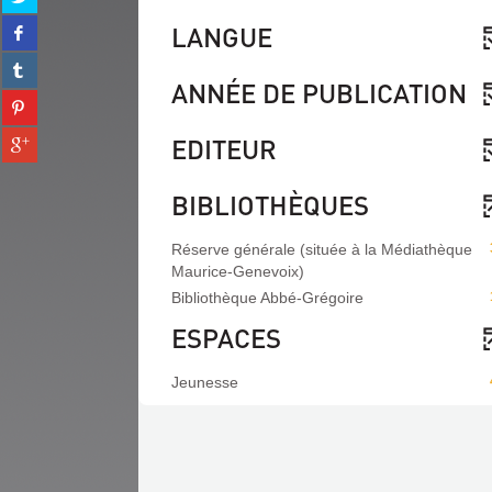
sur
Partager
LANGUE
twitter
sur
(Nouvelle
Partager
facebook
fenêtre)
sur
ANNÉE DE PUBLICATION
(Nouvelle
Partager
tumblr
fenêtre)
sur
(Nouvelle
Partager
EDITEUR
pinterest
fenêtre)
sur
(Nouvelle
gplus
fenêtre)
BIBLIOTHÈQUES
(Nouvelle
fenêtre)
Réserve générale (située à la Médiathèque
Maurice-Genevoix)
Bibliothèque Abbé-Grégoire
ESPACES
Jeunesse