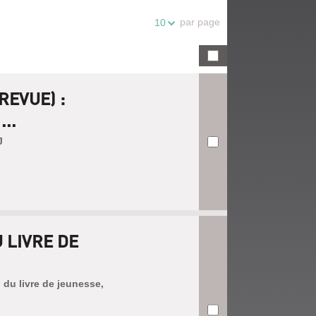
par page
10
REVUE) :
..
J
 LIVRE DE
 du livre de jeunesse,