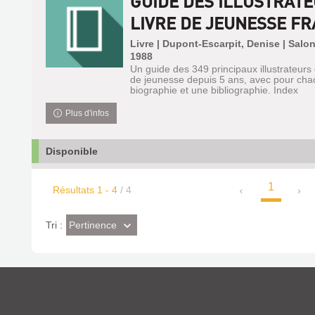
GUIDE DES ILLUSTRAT
LIVRE DE JEUNESSE FRA
Livre | Dupont-Escarpit, Denise | Salon
1988
Un guide des 349 principaux illustrateurs 
de jeunesse depuis 5 ans, avec pour cha
biographie et une bibliographie. Index
Plus d'infos
Disponible
1
Résultats
1
-
4
/ 4
(Effet
Pertinence
Tri :
imédiat)