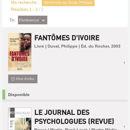
Ma recherche :
Recherche sur Duval, Philippe
Résultats
1
-
2
/ 2
(Effet
Pertinence
Tri :
imédiat)
FANTÔMES D'IVOIRE
Livre | Duval, Philippe | Éd. du Rocher, 2003
Plus d'infos
Disponible
LE JOURNAL DES
PSYCHOLOGUES (REVUE)
Revue | Martin, René-Louis | Martin Média