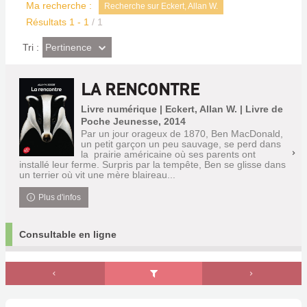
Ma recherche :
Recherche sur Eckert, Allan W.
Résultats
1
-
1
/ 1
(Effet
Pertinence
Tri :
imédiat)
LA RENCONTRE
Livre numérique | Eckert, Allan W. | Livre de
Poche Jeunesse, 2014
Par un jour orageux de 1870, Ben MacDonald,
un petit garçon un peu sauvage, se perd dans
la prairie américaine où ses parents ont
installé leur ferme. Surpris par la tempête, Ben se glisse dans
un terrier où vit une mère blaireau...
Plus d'infos
Consultable en ligne