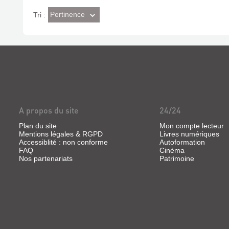
(Effet
Pertinence
Tri :
imédiat)
A propos du site
24/24
Plan du site
Mon compte lecteur
Mentions légales & RGPD
Livres numériques
Accessiblité : non conforme
Autoformation
FAQ
Cinéma
Nos partenariats
Patrimoine