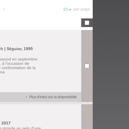
par page
10
ch | Séguier, 1995
lywood en septembre
, à l'occasion de
confrontation de la
éma.
Plus d'infos sur la disponibilité
, 2017
te gronde au sein d'une