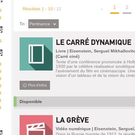
1
2
Résultats
1
-
10
/ 12
6
1
(Effet
Pertinence
Tri :
imédiat)
LE CARRÉ DYNAMIQUE
5
Livre | Eisenstein, Sergueï Mikhaïlovit
(Carré ciné)
Texte d'une conférence prononcée à Hol
6
1930 par le célèbre réalisateur soviétique
l'avènement du film en cinémascope. Une 
5
vision d'un tableau et de la vision du cin
2
Plus d'infos
2
2
1
Disponible
1
LA GRÈVE
Vidéo numérique | Eisenstein, Sergueï
Dans la Russie tsariste de 1912, la révol