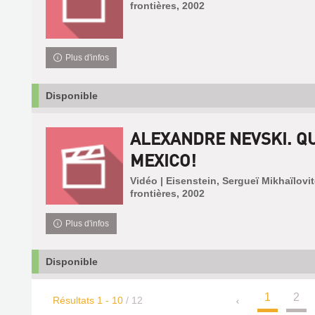
frontières, 2002
Plus d'infos
Disponible
ALEXANDRE NEVSKI. QU
MEXICO!
Vidéo | Eisenstein, Sergueï Mikhaïlovi
frontières, 2002
Plus d'infos
Disponible
1
2
Résultats
1
-
10
/ 12