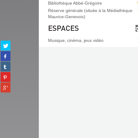
Bibliothèque Abbé-Grégoire
Réserve générale (située à la Médiathèque
Maurice-Genevoix)
ESPACES
Musique, cinéma, jeux vidéo
Partager
sur
Partager
twitter
sur
(Nouvelle
Partager
facebook
fenêtre)
sur
(Nouvelle
Partager
tumblr
fenêtre)
sur
(Nouvelle
Partager
pinterest
fenêtre)
sur
(Nouvelle
gplus
fenêtre)
(Nouvelle
fenêtre)