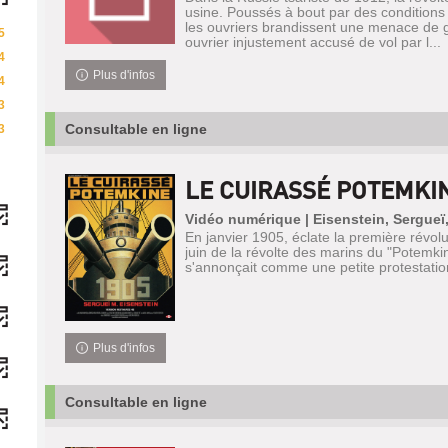
usine. Poussés à bout par des conditions 
les ouvriers brandissent une menace de g
5
ouvrier injustement accusé de vol par l...
4
Plus d'infos
4
3
Consultable en ligne
3
LE CUIRASSÉ POTEMKI
Vidéo numérique | Eisenstein, Sergueï
En janvier 1905, éclate la première révolu
juin de la révolte des marins du "Potemki
s'annonçait comme une petite protestatio
Plus d'infos
Consultable en ligne