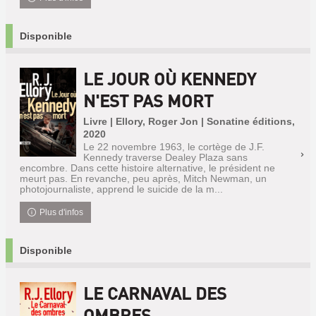
Disponible
LE JOUR OÙ KENNEDY
N'EST PAS MORT
Livre | Ellory, Roger Jon | Sonatine éditions,
2020
Le 22 novembre 1963, le cortège de J.F.
Kennedy traverse Dealey Plaza sans
encombre. Dans cette histoire alternative, le président ne
meurt pas. En revanche, peu après, Mitch Newman, un
photojournaliste, apprend le suicide de la m...
Plus d'infos
Disponible
LE CARNAVAL DES
OMBRES