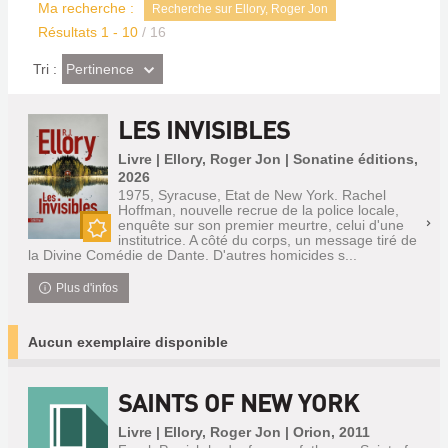
Ma recherche :
Recherche sur Ellory, Roger Jon
Résultats
1
-
10
/ 16
(Effet
Pertinence
Tri :
imédiat)
LES INVISIBLES
Livre | Ellory, Roger Jon | Sonatine éditions,
2026
1975, Syracuse, Etat de New York. Rachel
Hoffman, nouvelle recrue de la police locale,
enquête sur son premier meurtre, celui d'une
institutrice. A côté du corps, un message tiré de
Nouveauté
la Divine Comédie de Dante. D'autres homicides s...
Plus d'infos
Aucun exemplaire disponible
SAINTS OF NEW YORK
Livre | Ellory, Roger Jon | Orion, 2011