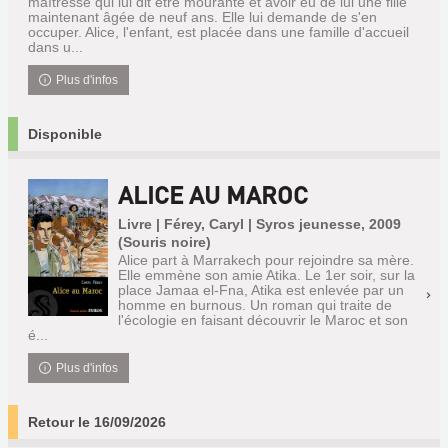
maîtresse qui lui dit être mourante et avoir eu de lui une fille
maintenant âgée de neuf ans. Elle lui demande de s'en
occuper. Alice, l'enfant, est placée dans une famille d'accueil
dans u...
Plus d'infos
Disponible
ALICE AU MAROC
Livre | Férey, Caryl | Syros jeunesse, 2009
(Souris noire)
Alice part à Marrakech pour rejoindre sa mère.
Elle emmène son amie Atika. Le 1er soir, sur la
place Jamaa el-Fna, Atika est enlevée par un
homme en burnous. Un roman qui traite de
l'écologie en faisant découvrir le Maroc et son
é...
Plus d'infos
Retour le 16/09/2026