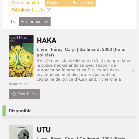
Ma recherche :
Recherche sur Férey, Caryl
Résultats
1
-
10
/ 35
(Effet
Pertinence
Tri :
imédiat)
HAKA
Livre | Férey, Caryl | Gallimard, 2003 (Folio
policier)
Il y a 25 ans, Jack Fitzgerald s'est engagé dans
la police néo-zélandaise avec l'espoir de
retrouver sa femme et sa fille, toutes deux
mystérieusement disparues. Aujourd'hui,
capitaine de police d'Auckland, il cherche à
travers le...
Plus d'infos
Disponible
UTU
Livre | Férey, Caryl | Gallimard, 2004 (Série