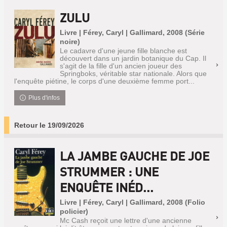
ZULU
Livre | Férey, Caryl | Gallimard, 2008 (Série
noire)
Le cadavre d'une jeune fille blanche est
découvert dans un jardin botanique du Cap. Il
s'agit de la fille d'un ancien joueur des
Springboks, véritable star nationale. Alors que
l'enquête piétine, le corps d'une deuxième femme port...
Plus d'infos
Retour le 19/09/2026
LA JAMBE GAUCHE DE JOE
STRUMMER : UNE
ENQUÊTE INÉD...
Livre | Férey, Caryl | Gallimard, 2008 (Folio
policier)
Mc Cash reçoit une lettre d'une ancienne