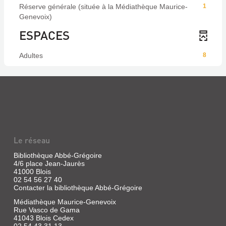
Réserve générale (située à la Médiathèque Maurice-
1
Genevoix)
ESPACES
Adultes
8
Le réseau
Bibliothèque Abbé-Grégoire
4/6 place Jean-Jaurès
41000 Blois
02 54 56 27 40
Contacter la bibliothèque Abbé-Grégoire
Médiathèque Maurice-Genevoix
Rue Vasco de Gama
41043 Blois Cedex