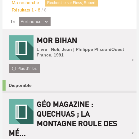
Ma recherche :
Recherche sur Fiess, Robert
Résultats
1
-
8
/ 8
(Effet
Pertinence
Tri :
imédiat)
MOR BIHAN
Livre | Noli, Jean | Philippe Plisson/Ouest
France, 1991
Plus d'infos
Disponible
GÉO MAGAZINE :
QUECHUAS ; LA
MONTAGNE ROULE DES
MÉ...