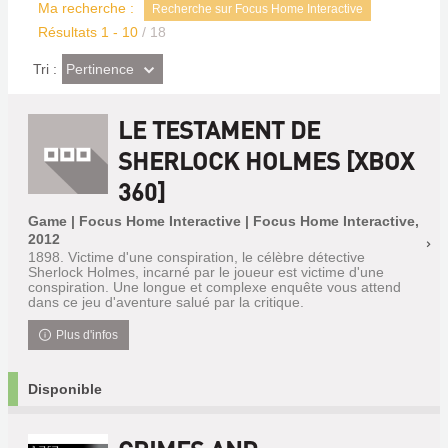
Ma recherche :
Recherche sur Focus Home Interactive
Résultats
1
-
10
/ 18
(Effet
Pertinence
Tri :
imédiat)
LE TESTAMENT DE
SHERLOCK HOLMES [XBOX
360]
Game | Focus Home Interactive | Focus Home Interactive,
2012
1898. Victime d'une conspiration, le célèbre détective
Sherlock Holmes, incarné par le joueur est victime d'une
conspiration. Une longue et complexe enquête vous attend
dans ce jeu d'aventure salué par la critique.
Plus d'infos
Disponible