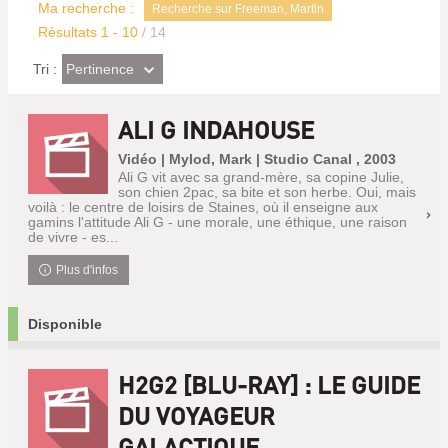
Ma recherche :
Recherche sur Freeman, Martin
Résultats
1
-
10
/ 14
(Effet
Pertinence
Tri :
imédiat)
ALI G INDAHOUSE
Vidéo | Mylod, Mark | Studio Canal , 2003
Ali G vit avec sa grand-mère, sa copine Julie,
son chien 2pac, sa bite et son herbe. Oui, mais
voilà : le centre de loisirs de Staines, où il enseigne aux
gamins l'attitude Ali G - une morale, une éthique, une raison
de vivre - es...
Plus d'infos
Disponible
H2G2 [BLU-RAY] : LE GUIDE
DU VOYAGEUR
GALACTIQUE