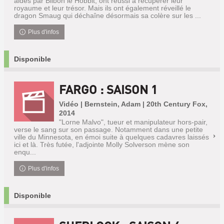
aidés par Bilbon le Hobbit, ont réussi à récupérer leur
royaume et leur trésor. Mais ils ont également réveillé le
dragon Smaug qui déchaîne désormais sa colère sur les ...
Plus d'infos
Disponible
FARGO : SAISON 1
Vidéo | Bernstein, Adam | 20th Century Fox,
2014
"Lorne Malvo", tueur et manipulateur hors-pair,
verse le sang sur son passage. Notamment dans une petite
ville du Minnesota, en émoi suite à quelques cadavres laissés
ici et là. Très futée, l'adjointe Molly Solverson mène son
enqu...
Plus d'infos
Disponible