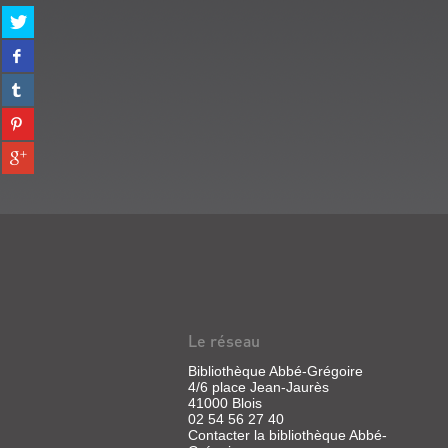
Partager
sur
Partager
twitter
sur
(Nouvelle
Partager
facebook
fenêtre)
sur
(Nouvelle
Partager
tumblr
fenêtre)
sur
(Nouvelle
Partager
pinterest
fenêtre)
sur
(Nouvelle
gplus
fenêtre)
(Nouvelle
fenêtre)
Le réseau
Bibliothèque Abbé-Grégoire
4/6 place Jean-Jaurès
41000 Blois
02 54 56 27 40
Contacter la bibliothèque Abbé-