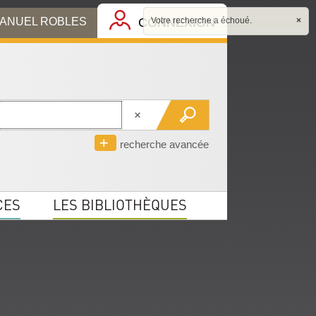
MANUEL ROBLES
CONNEXION
Votre recherche a échoué.
×
recherche avancée
CES
LES BIBLIOTHÈQUES