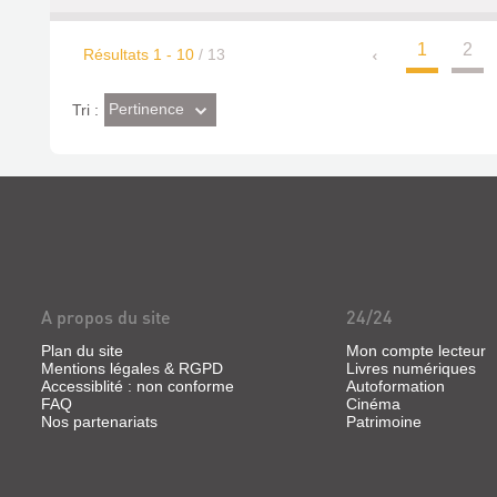
1
2
Résultats
1
-
10
/ 13
(Effet
Pertinence
Tri :
imédiat)
A propos du site
24/24
Plan du site
Mon compte lecteur
Mentions légales & RGPD
Livres numériques
Accessiblité : non conforme
Autoformation
FAQ
Cinéma
Nos partenariats
Patrimoine