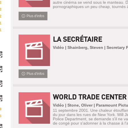
autre cinéma se vend sous le manteau. D
3
pornographiques un peu cheap, tournés à 
3
Plus d'infos
2
1
1
LA SECRÉTAIRE
Vidéo | Shainberg, Steven | Secretary 
Plus d'infos
WORLD TRADE CENTER
Vidéo | Stone, Oliver | Paramount Pict
8
11 septembre 2001. Une chaleur étouffant
du jour dans les rues de New York. Will J
5
Police Department, se demande s'il ne va
de congé pour s'adonner à la chasse à l'ar