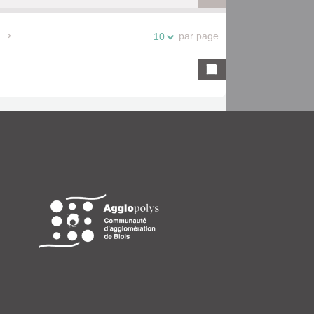
par page
10