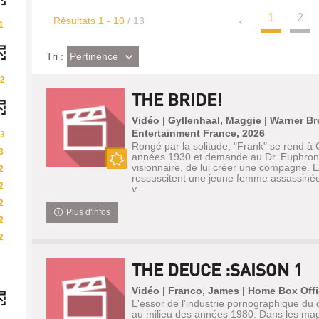
1
2
Résultats
1
-
10
/ 13
1
(Effet
Pertinence
Tri :
imédiat)
2
THE BRIDE!
Vidéo | Gyllenhaal, Maggie | Warner B
Entertainment France, 2026
3
Rongé par la solitude, "Frank" se rend à
3
années 1930 et demande au Dr. Euphronio
visionnaire, de lui créer une compagne. E
2
Nouveauté
ressuscitent une jeune femme assassinée,
2
v...
2
Plus d'infos
2
2
THE DEUCE :SAISON 1
Vidéo | Franco, James | Home Box Offi
L'essor de l'industrie pornographique d
au milieu des années 1980. Dans les mag