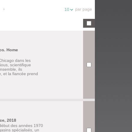
par page
10
ros. Home
 Chicago dans les
us, scientifique
nsemble, ils
 et la fiancée prend
ce, 2018
u début des années 1970
asins spécialisés, un