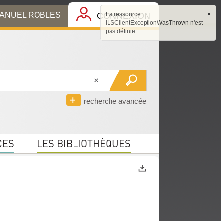
MANUEL ROBLES
CONNEXION
La ressource
×
ILSClientExceptionWasThrown n'est
pas définie.
recherche avancée
CES
LES BIBLIOTHÈQUES
Exports