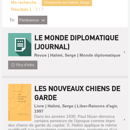
Ma recherche :
Recherche sur Halimi, Serge
Résultats
1
-
7
/ 7
(Effet
Pertinence
Tri :
imédiat)
LE MONDE DIPLOMATIQUE
(JOURNAL)
Revue | Halimi, Serge | Monde diplomatique
Plus d'infos
LES NOUVEAUX CHIENS DE
GARDE
Livre | Halimi, Serge | Liber-Raisons d'agir,
1997
Dans les années 1930, Paul Nizan dénonca
certains penseurs de l'époque comme étant
des chiens de garde du capital. S. Halimi applique le même
qualificatif aux journalistes contemporains, promoteurs d'un