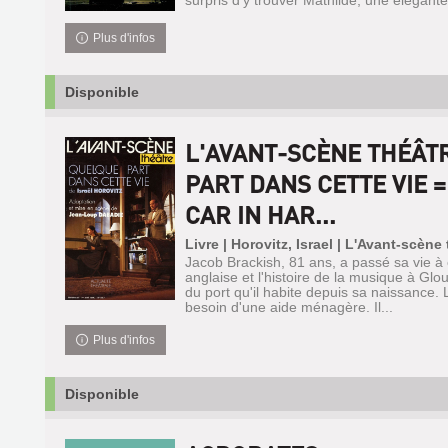
surpris d'y trouver Mathilde, une élégante 
Plus d'infos
Disponible
L'AVANT-SCÈNE THÉÂT
PART DANS CETTE VIE 
CAR IN HAR...
Livre | Horovitz, Israel | L'Avant-scène
Jacob Brackish, 81 ans, a passé sa vie à e
anglaise et l'histoire de la musique à Gl
du port qu'il habite depuis sa naissance. L
besoin d'une aide ménagère. Il...
Plus d'infos
Disponible