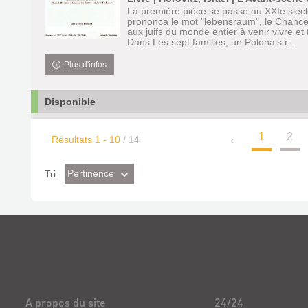
La première pièce se passe au XXIe siècle
prononca le mot "lebensraum", le Chanceli
aux juifs du monde entier à venir vivre et 
Dans Les sept familles, un Polonais r...
Plus d'infos
Disponible
1
2
Résultats
1
-
10
/ 14
(Effet
Pertinence
Tri :
imédiat)
A propos du site
24/24