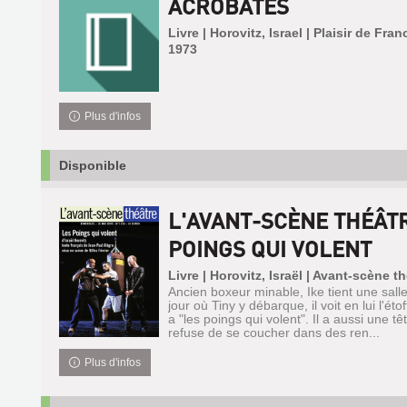
ACROBATES
Livre | Horovitz, Israel | Plaisir de Fran
1973
Plus d'infos
Disponible
L'AVANT-SCÈNE THÉÂTR
POINGS QUI VOLENT
Livre | Horovitz, Israël | Avant-scène t
Ancien boxeur minable, Ike tient une sall
jour où Tiny y débarque, il voit en lui l'ét
a "les poings qui volent". Il a aussi une têt
refuse de se coucher dans des ren...
Plus d'infos