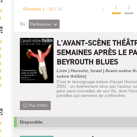
1
2
Résultats
1
-
10
/ 14
3
1
(Effet
Pertinence
Tri :
imédiat)
L'AVANT-SCÈNE THÉÂTR
2
2
SEMAINES APRÈS LE PA
2
BEYROUTH BLUES
2
Livre | Horovitz, Israel | Avant-scène t
2
scène théâtre)
2
C'est le témoignage intime d'israel Horov
2
2001 ; un événement vécu par l'auteur
père sans nouvelles de son fils, dont l'éco
jumelles qui viennent de s'effondrer.
Plus d'infos
Disponible
3
2