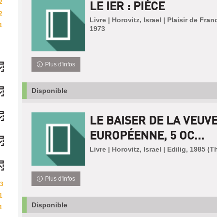
LE IER : PIÈCE
2
2
Livre | Horovitz, Israel | Plaisir de Fran
1
1973
Plus d'infos
Disponible
LE BAISER DE LA VEUVE
EUROPÉENNE, 5 OC...
Livre | Horovitz, Israel | Edilig, 1985 (T
Plus d'infos
3
1
Disponible
1