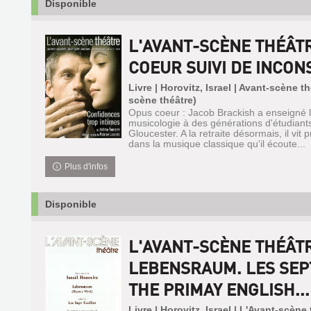
Disponible
L'AVANT-SCÈNE THÉÂT
COEUR SUIVI DE INCO
Livre | Horovitz, Israel | Avant-scène t
scène théâtre)
Opus coeur : Jacob Brackish a enseigné la 
musicologie à des générations d'étudiants 
Gloucester. A la retraite désormais, il vit 
dans la musique classique qu'il écoute...
Plus d'infos
Disponible
L'AVANT-SCÈNE THÉÂT
LEBENSRAUM. LES SEP
THE PRIMAY ENGLISH...
Livre | Horovitz, Israel | L'Avant-scène