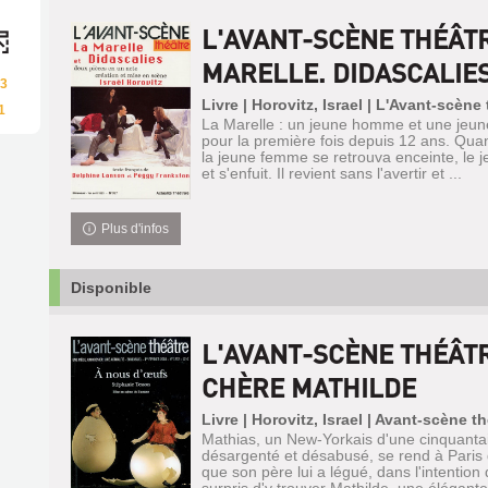
L'AVANT-SCÈNE THÉÂTR
MARELLE. DIDASCALIE
3
Livre | Horovitz, Israel | L'Avant-scène
1
La Marelle : un jeune homme et une jeun
pour la première fois depuis 12 ans. Quand
la jeune femme se retrouva enceinte, le 
et s'enfuit. Il revient sans l'avertir et ...
Plus d'infos
Disponible
L'AVANT-SCÈNE THÉÂTR
CHÈRE MATHILDE
Livre | Horovitz, Israel | Avant-scène t
Mathias, un New-Yorkais d'une cinquanta
désargenté et désabusé, se rend à Paris
que son père lui a légué, dans l'intention d