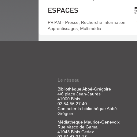
ESPACES
PRIAM - Presse, Recherche Information,
Apprentissages, Multimédia
Le réseau
Bibliothèque Abbé-Grégoire
4/6 place Jean-Jaurès
41000 Blois
02 54 56 27 40
Contacter la bibliothèque Abbé-
Grégoire
Médiathèque Maurice-Genevoix
Rue Vasco de Gama
41043 Blois Cedex
02 54 43 31 13