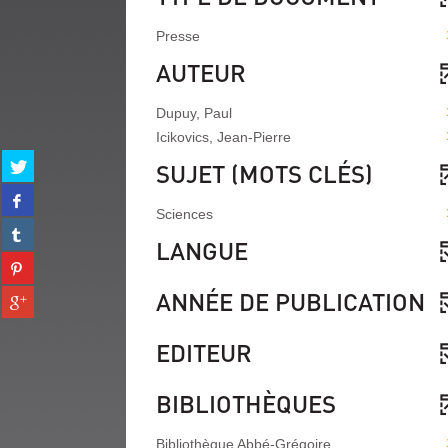
Presse
AUTEUR
Dupuy, Paul
Icikovics, Jean-Pierre
Partager
SUJET (MOTS CLÉS)
sur
Partager
twitter
sur
Sciences
(Nouvelle
Partager
facebook
fenêtre)
LANGUE
sur
(Nouvelle
Partager
tumblr
fenêtre)
sur
(Nouvelle
ANNÉE DE PUBLICATION
Partager
pinterest
fenêtre)
sur
(Nouvelle
gplus
fenêtre)
EDITEUR
(Nouvelle
fenêtre)
BIBLIOTHÈQUES
Bibliothèque Abbé-Grégoire