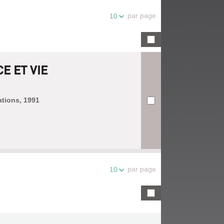
par page
10
E ET VIE
ations, 1991
par page
10