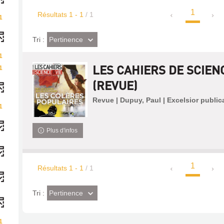
1
Résultats
1
-
1
/ 1
1
(Effet
Pertinence
Tri :
imédiat)
1
LES CAHIERS DE SCIENC
1
(REVUE)
Revue | Dupuy, Paul | Excelsior public
1
Plus d'infos
1
Résultats
1
-
1
/ 1
(Effet
Pertinence
Tri :
imédiat)
1