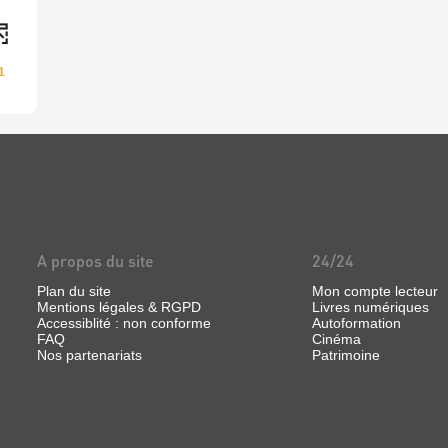
1
A propos du site
24/24
Plan du site
Mon compte lecteur
Mentions légales & RGPD
Livres numériques
Accessiblité : non conforme
Autoformation
FAQ
Cinéma
Nos partenariats
Patrimoine