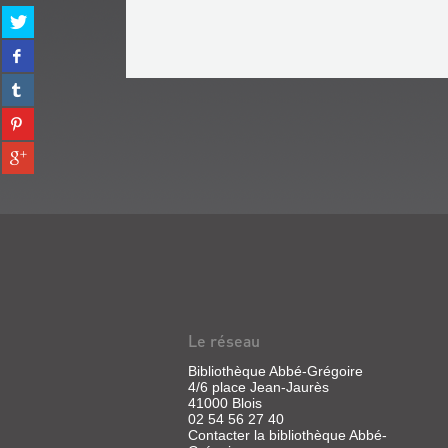
Partager
sur
Partager
twitter
sur
(Nouvelle
Partager
facebook
fenêtre)
sur
(Nouvelle
Partager
tumblr
fenêtre)
sur
(Nouvelle
Partager
pinterest
fenêtre)
sur
(Nouvelle
gplus
fenêtre)
(Nouvelle
fenêtre)
Le réseau
Bibliothèque Abbé-Grégoire
4/6 place Jean-Jaurès
41000 Blois
02 54 56 27 40
Contacter la bibliothèque Abbé-