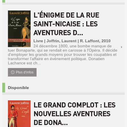
L'ÉNIGME DE LA RUE
SAINT-NICAISE : LES
AVENTURES D...
Livre | Joffrin, Laurent | R. Laffont, 2010
24 décembre 1800, une bombe manque de
tuer Bonaparte, qui se rendait en carosse à l'Opéra. Il décide
d'employer les grands moyens pour trouver les coupables et
transformer l'affaire en événement politique. Donatien
Lachance est ch...
Plus d'infos
Disponible
LE GRAND COMPLOT : LES
NOUVELLES AVENTURES
DE DONA...