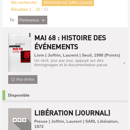
Ma recherche :
Recherche sur Joffrin, Laurent
Résultats
1
-
10
/ 15
(Effet
Pertinence
Tri :
imédiat)
MAI 68 : HISTOIRE DES
ÉVÉNEMENTS
Livre | Joffrin, Laurent | Seuil, 1998 (Points)
Un récit, jour par jour, appuyé sur des
témoignages et la documentation parue.
Plus d'infos
Disponible
LIBÉRATION (JOURNAL)
Presse | Joffrin, Laurent | SARL Libération,
1973