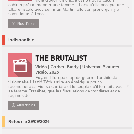
vient d'avoir un enfant et ne trouve aucun
cabinet prêt à engager une femme... Lorsqu'elle accepte une
affaire fiscale avec son mari Martin, elle comprend qu'il y a
sans doute là l'occa...
Plus d'infos
Indisponible
THE BRUTALIST
Vidéo | Corbet, Brady | Universal Pictures
Vidéo, 2025
Fuyant l'Europe d'après-guerre, l'architecte
visionnaire László Tóth arrive en Amérique pour y
reconstruire sa vie, sa carrière et le couple qu'il formait avec
sa femme Erzsébet, que les fluctuations de frontières et de
régimes de...
Plus d'infos
Retour le 29/09/2026