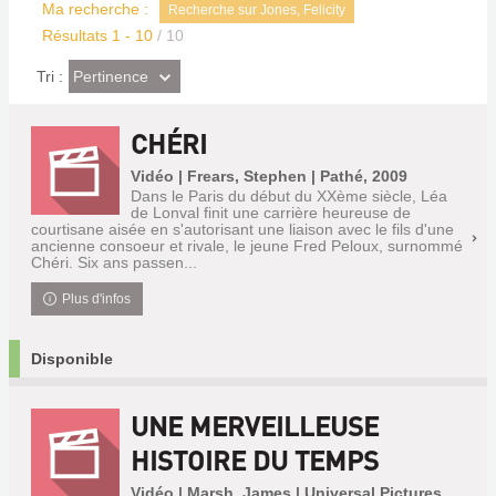
Ma recherche :
Recherche sur Jones, Felicity
Résultats
1
-
10
/ 10
(Effet
Pertinence
Tri :
imédiat)
CHÉRI
Vidéo | Frears, Stephen | Pathé, 2009
Dans le Paris du début du XXème siècle, Léa
de Lonval finit une carrière heureuse de
courtisane aisée en s'autorisant une liaison avec le fils d'une
ancienne consoeur et rivale, le jeune Fred Peloux, surnommé
Chéri. Six ans passen...
Plus d'infos
Disponible
UNE MERVEILLEUSE
HISTOIRE DU TEMPS
Vidéo | Marsh, James | Universal Pictures