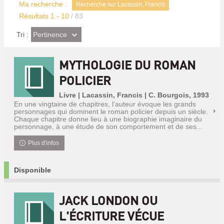
Ma recherche :
Recherche sur Lacassin, Francis
Résultats
1
-
10
/ 83
(Effet
Pertinence
Tri :
imédiat)
MYTHOLOGIE DU ROMAN
POLICIER
Livre | Lacassin, Francis | C. Bourgois, 1993
En une vingtaine de chapitres, l'auteur évoque les grands
personnages qui dominent le roman policier depuis un siècle.
Chaque chapitre donne lieu à une biographie imaginaire du
personnage, à une étude de son comportement et de ses...
Plus d'infos
Disponible
JACK LONDON OU
L'ÉCRITURE VÉCUE