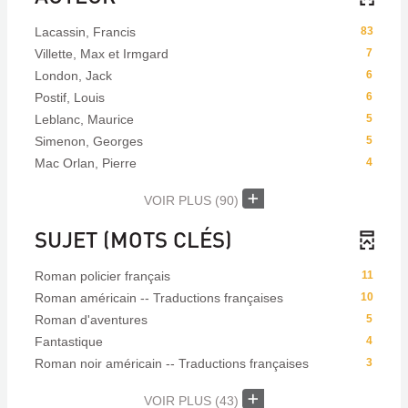
Lacassin, Francis
83
Villette, Max et Irmgard
7
London, Jack
6
Postif, Louis
6
Leblanc, Maurice
5
Simenon, Georges
5
Mac Orlan, Pierre
4
VOIR PLUS
(90)
SUJET (MOTS CLÉS)
Roman policier français
11
Roman américain -- Traductions françaises
10
Roman d'aventures
5
Fantastique
4
Roman noir américain -- Traductions françaises
3
VOIR PLUS
(43)