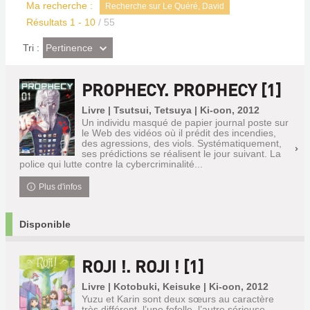
Ma recherche :
Recherche sur Le Quéré, David
Résultats
1
-
10
/ 55
(Effet
Pertinence
Tri :
imédiat)
PROPHECY. PROPHECY [1]
Livre | Tsutsui, Tetsuya | Ki-oon, 2012
Un individu masqué de papier journal poste sur
le Web des vidéos où il prédit des incendies,
des agressions, des viols. Systématiquement,
ses prédictions se réalisent le jour suivant. La
police qui lutte contre la cybercriminalité...
Plus d'infos
Disponible
ROJI !. ROJI ! [1]
Livre | Kotobuki, Keisuke | Ki-oon, 2012
Yuzu et Karin sont deux sœurs au caractère
très différent, l’une fofolle, l’autre sérieuse.