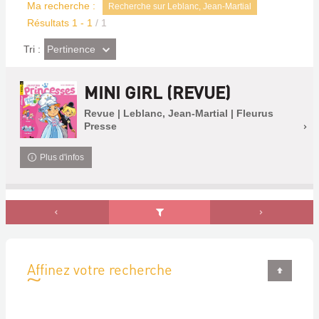
Ma recherche :
Recherche sur Leblanc, Jean-Martial
Résultats
1
-
1
/ 1
(Effet
Pertinence
Tri :
imédiat)
MINI GIRL (REVUE)
Revue | Leblanc, Jean-Martial | Fleurus
Presse
Plus d'infos
Affinez votre recherche