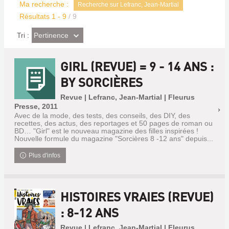
Ma recherche :
Recherche sur Lefranc, Jean-Martial
Résultats
1
-
9
/ 9
(Effet
Pertinence
Tri :
imédiat)
GIRL (REVUE) = 9 - 14 ANS :
BY SORCIÈRES
Revue | Lefranc, Jean-Martial | Fleurus
Presse, 2011
Avec de la mode, des tests, des conseils, des DIY, des
recettes, des actus, des reportages et 50 pages de roman ou
BD… "Girl" est le nouveau magazine des filles inspirées !
Nouvelle formule du magazine "Sorcières 8 -12 ans" depuis...
Plus d'infos
HISTOIRES VRAIES (REVUE)
: 8-12 ANS
Revue | Lefranc, Jean-Martial | Fleurus