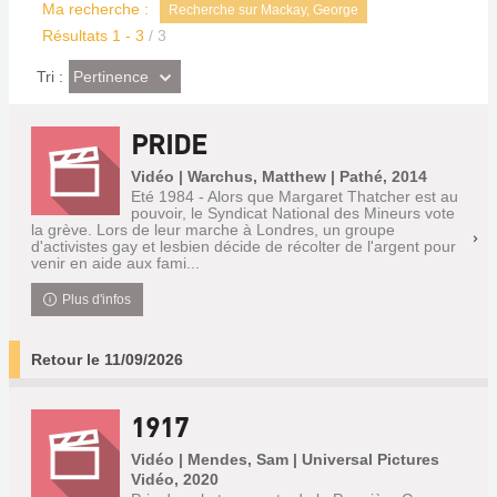
Ma recherche :
Recherche sur Mackay, George
Résultats
1
-
3
/ 3
(Effet
Pertinence
Tri :
imédiat)
PRIDE
Vidéo | Warchus, Matthew | Pathé, 2014
Eté 1984 - Alors que Margaret Thatcher est au
pouvoir, le Syndicat National des Mineurs vote
la grève. Lors de leur marche à Londres, un groupe
d'activistes gay et lesbien décide de récolter de l'argent pour
venir en aide aux fami...
Plus d'infos
Retour le 11/09/2026
1917
Vidéo | Mendes, Sam | Universal Pictures
Vidéo, 2020