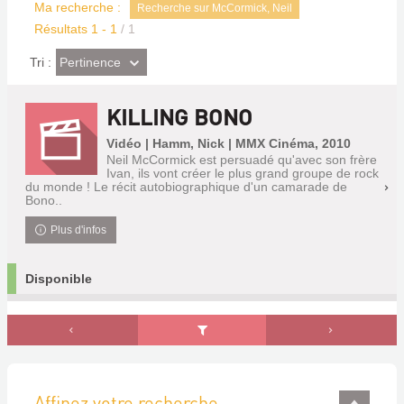
Ma recherche :
Recherche sur McCormick, Neil
Résultats
1
-
1
/ 1
(Effet
Pertinence
Tri :
imédiat)
KILLING BONO
Vidéo | Hamm, Nick | MMX Cinéma, 2010
Neil McCormick est persuadé qu'avec son frère
Ivan, ils vont créer le plus grand groupe de rock
du monde ! Le récit autobiographique d'un camarade de
Bono..
Plus d'infos
Disponible
Affinez votre recherche